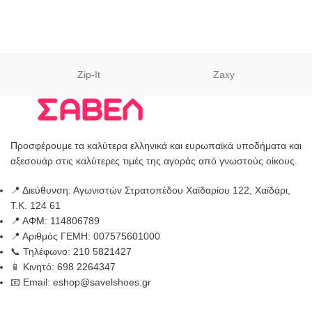
Zip-It
Zaxy
Προσφέρουμε τα καλύτερα ελληνικά και ευρωπαϊκά υποδήματα και
αξεσουάρ στις καλύτερες τιμές της αγοράς από γνωστούς οίκους.
📍 Διεύθυνση: Αγωνιστών Στρατοπέδου Χαϊδαρίου 122, Χαϊδάρι,
Τ.Κ. 124 61
📍 ΑΦΜ: 114806789
📍 Αριθμός ΓΕΜΗ: 007575601000
📞 Τηλέφωνο: 210 5821427
📱 Κινητό: 698 2264347
📧 Email: eshop@savelshoes.gr