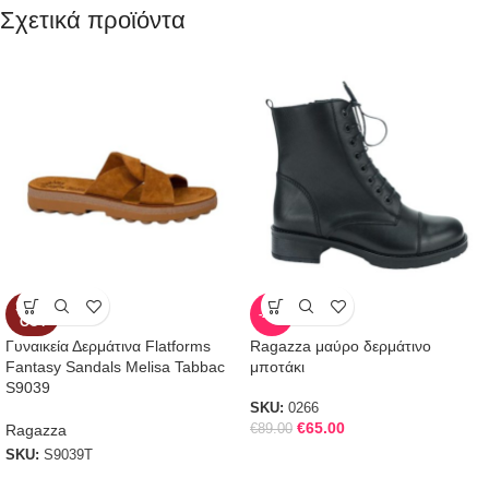
Σχετικά προϊόντα
SOLD
-27%
OUT
Γυναικεία Δερμάτινα Flatforms
Ragazza μαύρο δερμάτινο
Fantasy Sandals Melisa Tabbac
μποτάκι
S9039
SKU:
0266
€
65.00
Ragazza
€
89.00
SKU:
S9039T