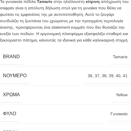
Τα γυναικεία πέδιλα
Tamaris
στην ηλιόλουστη
κίτρινη
απόχρωση του
σαφράν είναι η απόλυτη δήλωση στυλ για τη γυναίκα που θέλει να
φωτίσει τις εμφανίσεις της με αυτοπεποίθηση. Αυτό το ζευγάρι
συνδυάζει τη ζωντάνια του χρώματος με την προηγμένη τεχνολογία
άνεσης, προσφέροντας ένα statement κομμάτι που δεν θυσιάζει την
ευεξία των ποδιών. Η εργονομική πλατφόρμα εξασφαλίζει σταθερό και
ξεκούραστο πάτημα, κάνοντάς τα ιδανικά για κάθε καλοκαιρινή στιγμή.
BRAND
Tamaris
ΝΟΎΜΕΡΟ
36
,
37
,
38
,
39
,
40
,
41
ΧΡΏΜΑ
Yellow
ΦΎΛΟ
Γυναικεία