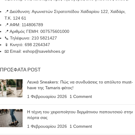
📍 Διεύθυνση: Αγωνιστών Στρατοπέδου Χαϊδαρίου 122, Χαϊδάρι,
Τ.Κ. 124 61
📍 ΑΦΜ: 114806789
📍 Αριθμός ΓΕΜΗ: 007575601000
📞 Τηλέφωνο: 210 5821427
📱 Κινητό: 698 2264347
📧 Email: eshop@savelshoes.gr
ΠΡΟΣΦΑΤΑ POST
Λευκά Sneakers: Πώς να συνδυάσεις το απόλυτο must-
have της Tamaris φέτος!
1 Φεβρουαρίου 2026
1 Comment
Η τέχνη του χειροποίητου δερμάτινου παπουτσιού στην
πόρτα σας
1 Φεβρουαρίου 2026
1 Comment