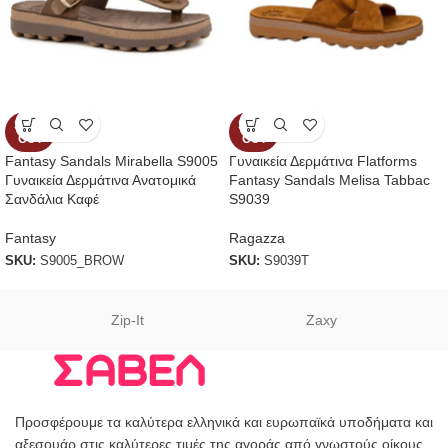
SOLD
SOLD
OUT
OUT
Fantasy Sandals Mirabella S9005
Γυναικεία Δερμάτινα Flatforms
Γυναικεία Δερμάτινα Ανατομικά
Fantasy Sandals Melisa Tabbac
Σανδάλια Καφέ
S9039
Fantasy
Ragazza
SKU:
S9005_BROW
SKU:
S9039T
Zip-It
Zaxy
Προσφέρουμε τα καλύτερα ελληνικά και ευρωπαϊκά υποδήματα και
αξεσουάρ στις καλύτερες τιμές της αγοράς από γνωστούς οίκους.