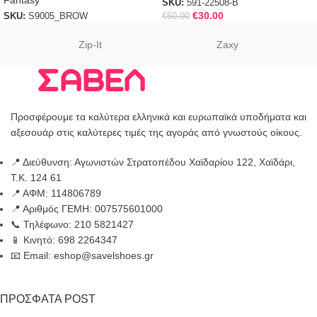
Fantasy
SKU:
591-22508-B
€
30.00
SKU:
S9005_BROW
€
60.00
Zip-It
Zaxy
Προσφέρουμε τα καλύτερα ελληνικά και ευρωπαϊκά υποδήματα και
αξεσουάρ στις καλύτερες τιμές της αγοράς από γνωστούς οίκους.
📍 Διεύθυνση: Αγωνιστών Στρατοπέδου Χαϊδαρίου 122, Χαϊδάρι,
Τ.Κ. 124 61
📍 ΑΦΜ: 114806789
📍 Αριθμός ΓΕΜΗ: 007575601000
📞 Τηλέφωνο: 210 5821427
📱 Κινητό: 698 2264347
📧 Email: eshop@savelshoes.gr
ΠΡΟΣΦΑΤΑ POST