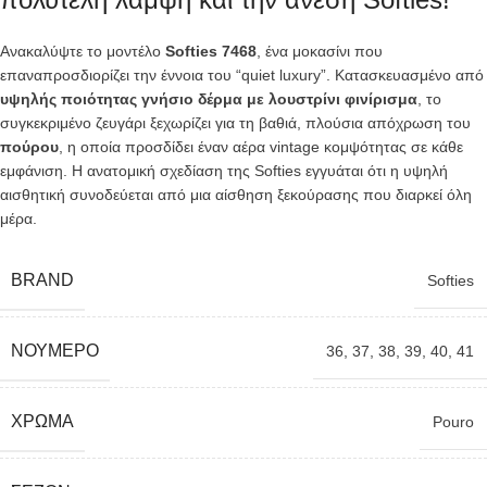
Ανακαλύψτε το μοντέλο
Softies 7468
,
ένα μοκασίνι που
επαναπροσδιορίζει την έννοια του “quiet luxury”.
Κατασκευασμένο από
υψηλής ποιότητας γνήσιο δέρμα με λουστρίνι φινίρισμα
,
το
συγκεκριμένο ζευγάρι ξεχωρίζει για τη βαθιά,
πλούσια απόχρωση του
πούρου
,
η οποία προσδίδει έναν αέρα vintage κομψότητας σε κάθε
εμφάνιση.
Η ανατομική σχεδίαση της Softies εγγυάται ότι η υψηλή
αισθητική συνοδεύεται από μια αίσθηση ξεκούρασης που διαρκεί όλη
μέρα.
BRAND
Softies
ΝΟΎΜΕΡΟ
36
,
37
,
38
,
39
,
40
,
41
ΧΡΏΜΑ
Pouro