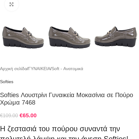
Click to enlarge
Αρχική σελίδα
/
ΓΥΝΑΙΚΕΙΑ
/
Soft - Ανατομικά
Softies
Softies Λουστρίνι Γυναικεία Μοκασίνια σε Πούρο
Χρώμα 7468
€
65.00
€
109.00
Η ζεστασιά του πούρου συναντά την
πολυτελή λάμψη και την άνεση Softies!