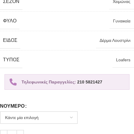
ΣΕΖΌΝ
Χειμώνας
ΦΎΛΟ
Γυναικεία
ΕΊΔΟΣ
Δέρμα Λουστρίνι
TΎΠΟΣ
Loafers
Τηλεφωνικές Παραγγελίες:
210 5821427
ΝΟΎΜΕΡΟ