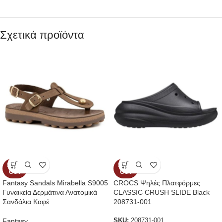
Σχετικά προϊόντα
SOLD
SOLD
OUT
OUT
Fantasy Sandals Mirabella S9005
CROCS Ψηλές Πλατφόρμες
Γυναικεία Δερμάτινα Ανατομικά
CLASSIC CRUSH SLIDE Black
Σανδάλια Καφέ
208731-001
Fantasy
SKU:
208731-001