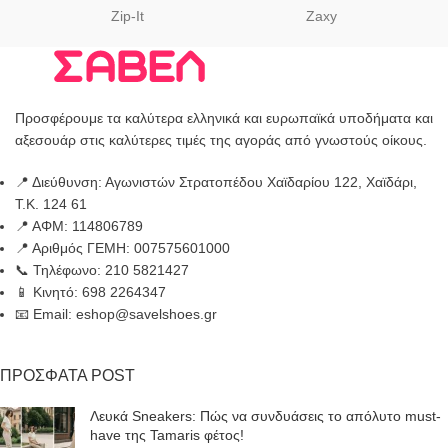
Zip-It
Zaxy
Προσφέρουμε τα καλύτερα ελληνικά και ευρωπαϊκά υποδήματα και
αξεσουάρ στις καλύτερες τιμές της αγοράς από γνωστούς οίκους.
📍 Διεύθυνση: Αγωνιστών Στρατοπέδου Χαϊδαρίου 122, Χαϊδάρι,
Τ.Κ. 124 61
📍 ΑΦΜ: 114806789
📍 Αριθμός ΓΕΜΗ: 007575601000
📞 Τηλέφωνο: 210 5821427
📱 Κινητό: 698 2264347
📧 Email: eshop@savelshoes.gr
ΠΡΟΣΦΑΤΑ POST
Λευκά Sneakers: Πώς να συνδυάσεις το απόλυτο must-
have της Tamaris φέτος!