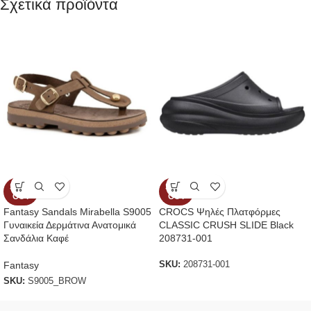
Σχετικά προϊόντα
SOLD
SOLD
OUT
OUT
Fantasy Sandals Mirabella S9005
CROCS Ψηλές Πλατφόρμες
Γυναικεία Δερμάτινα Ανατομικά
CLASSIC CRUSH SLIDE Black
Σανδάλια Καφέ
208731-001
Fantasy
SKU:
208731-001
SKU:
S9005_BROW