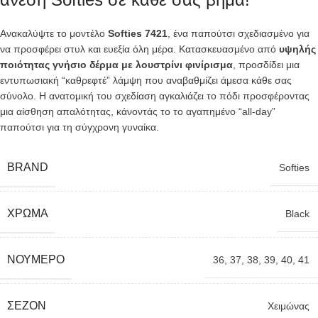
Ανακαλύψτε το μοντέλο
Softies 7421
, ένα παπούτσι σχεδιασμένο για
να προσφέρει στυλ και ευεξία όλη μέρα. Κατασκευασμένο από
υψηλής
ποιότητας γνήσιο δέρμα με λουστρίνι φινίρισμα
, προσδίδει μια
εντυπωσιακή “καθρεφτέ” λάμψη που αναβαθμίζει άμεσα κάθε σας
σύνολο. Η ανατομική του σχεδίαση αγκαλιάζει το πόδι προσφέροντας
μια αίσθηση απαλότητας, κάνοντάς το το αγαπημένο “all-day”
παπούτσι για τη σύγχρονη γυναίκα.
BRAND
Softies
ΧΡΏΜΑ
Black
ΝΟΎΜΕΡΟ
36
,
37
,
38
,
39
,
40
,
41
ΣΕΖΌΝ
Χειμώνας