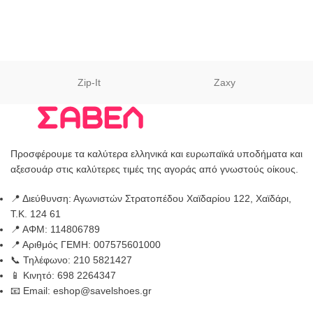
Zip-It
Zaxy
Προσφέρουμε τα καλύτερα ελληνικά και ευρωπαϊκά υποδήματα και
αξεσουάρ στις καλύτερες τιμές της αγοράς από γνωστούς οίκους.
📍 Διεύθυνση: Αγωνιστών Στρατοπέδου Χαϊδαρίου 122, Χαϊδάρι,
Τ.Κ. 124 61
📍 ΑΦΜ: 114806789
📍 Αριθμός ΓΕΜΗ: 007575601000
📞 Τηλέφωνο: 210 5821427
📱 Κινητό: 698 2264347
📧 Email: eshop@savelshoes.gr