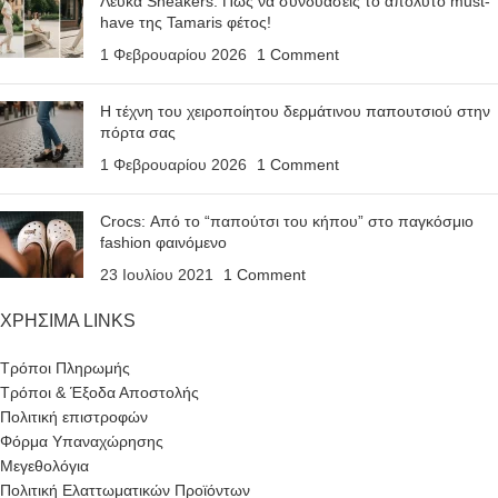
Λευκά Sneakers: Πώς να συνδυάσεις το απόλυτο must-
have της Tamaris φέτος!
1 Φεβρουαρίου 2026
1 Comment
Η τέχνη του χειροποίητου δερμάτινου παπουτσιού στην
πόρτα σας
1 Φεβρουαρίου 2026
1 Comment
Crocs: Από το “παπούτσι του κήπου” στο παγκόσμιο
fashion φαινόμενο
23 Ιουλίου 2021
1 Comment
ΧΡΗΣΙΜΑ LINKS
Τρόποι Πληρωμής
Τρόποι & Έξοδα Αποστολής
Πολιτική επιστροφών
Φόρμα Υπαναχώρησης
Μεγεθολόγια
Πολιτική Ελαττωματικών Προϊόντων