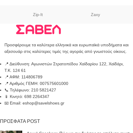
Zip-It
Zaxy
Προσφέρουμε τα καλύτερα ελληνικά και ευρωπαϊκά υποδήματα και
αξεσουάρ στις καλύτερες τιμές της αγοράς από γνωστούς οίκους.
📍 Διεύθυνση: Αγωνιστών Στρατοπέδου Χαϊδαρίου 122, Χαϊδάρι,
Τ.Κ. 124 61
📍 ΑΦΜ: 114806789
📍 Αριθμός ΓΕΜΗ: 007575601000
📞 Τηλέφωνο: 210 5821427
📱 Κινητό: 698 2264347
📧 Email: eshop@savelshoes.gr
ΠΡΟΣΦΑΤΑ POST