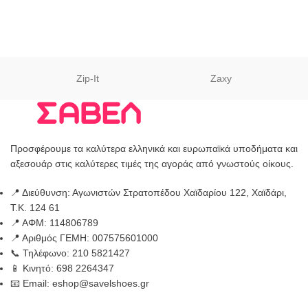
Zip-It
Zaxy
Προσφέρουμε τα καλύτερα ελληνικά και ευρωπαϊκά υποδήματα και
αξεσουάρ στις καλύτερες τιμές της αγοράς από γνωστούς οίκους.
📍 Διεύθυνση: Αγωνιστών Στρατοπέδου Χαϊδαρίου 122, Χαϊδάρι,
Τ.Κ. 124 61
📍 ΑΦΜ: 114806789
📍 Αριθμός ΓΕΜΗ: 007575601000
📞 Τηλέφωνο: 210 5821427
📱 Κινητό: 698 2264347
📧 Email: eshop@savelshoes.gr