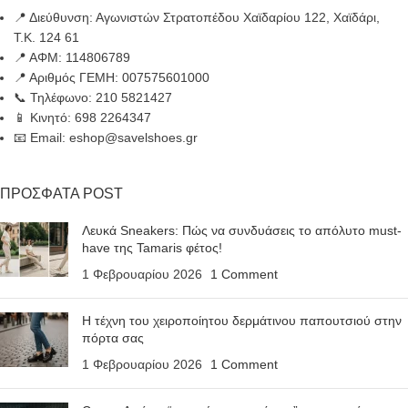
📍 Διεύθυνση: Αγωνιστών Στρατοπέδου Χαϊδαρίου 122, Χαϊδάρι,
Τ.Κ. 124 61
📍 ΑΦΜ: 114806789
📍 Αριθμός ΓΕΜΗ: 007575601000
📞 Τηλέφωνο: 210 5821427
📱 Κινητό: 698 2264347
📧 Email: eshop@savelshoes.gr
ΠΡΟΣΦΑΤΑ POST
Λευκά Sneakers: Πώς να συνδυάσεις το απόλυτο must-
have της Tamaris φέτος!
1 Φεβρουαρίου 2026
1 Comment
Η τέχνη του χειροποίητου δερμάτινου παπουτσιού στην
πόρτα σας
1 Φεβρουαρίου 2026
1 Comment