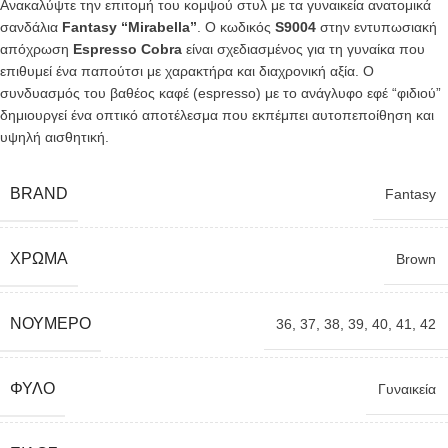
Ανακαλύψτε την επιτομή του κομψού στυλ με τα γυναικεία ανατομικά
σανδάλια
Fantasy “Mirabella”
. Ο κωδικός
S9004
στην εντυπωσιακή
απόχρωση
Espresso Cobra
είναι σχεδιασμένος για τη γυναίκα που
επιθυμεί ένα παπούτσι με χαρακτήρα και διαχρονική αξία. Ο
συνδυασμός του βαθέος καφέ (espresso) με το ανάγλυφο εφέ “φιδιού”
δημιουργεί ένα οπτικό αποτέλεσμα που εκπέμπει αυτοπεποίθηση και
υψηλή αισθητική.
BRAND
Fantasy
ΧΡΏΜΑ
Brown
ΝΟΎΜΕΡΟ
36
,
37
,
38
,
39
,
40
,
41
,
42
ΦΎΛΟ
Γυναικεία