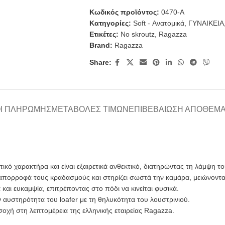
Κωδικός προϊόντος:
0470-A
Κατηγορίες:
Soft - Ανατομικά
,
ΓΥΝΑΙΚΕΙΑ
Ετικέτες:
No skroutz
,
Ragazza
Brand:
Ragazza
Share:
Ι ΠΛΗΡΩΜΉΣ
ΜΕΤΑΒΟΛΈΣ ΤΙΜΏΝ
ΕΠΙΒΕΒΑΊΩΣΗ ΑΠΟΘΈΜ
ό χαρακτήρα και είναι εξαιρετικά ανθεκτικό, διατηρώντας τη λάμψη του
πορροφά τους κραδασμούς και στηρίζει σωστά την καμάρα, μειώνοντ
αι ευκαμψία, επιτρέποντας στο πόδι να κινείται φυσικά.
 αυστηρότητα του loafer με τη θηλυκότητα του λουστρινιού.
οχή στη λεπτομέρεια της ελληνικής εταιρείας Ragazza.