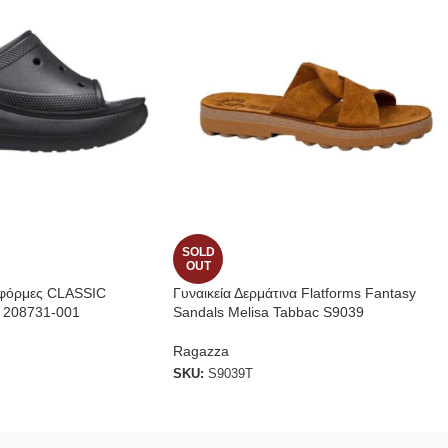
SOLD
OUT
φόρμες CLASSIC
Γυναικεία Δερμάτινα Flatforms Fantasy
 208731-001
Sandals Melisa Tabbac S9039
Ragazza
SKU:
S9039T