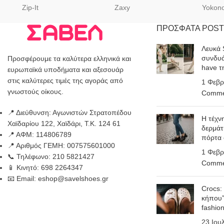
Zip-It
Zaxy
Yokon
ΠΡΟΣΦΑΤΑ POST
Λευκά 
συνδυά
Προσφέρουμε τα καλύτερα ελληνικά και
have τ
ευρωπαϊκά υποδήματα και αξεσουάρ
στις καλύτερες τιμές της αγοράς από
1 Φεβρ
γνωστούς οίκους.
Comme
📍 Διεύθυνση: Αγωνιστών Στρατοπέδου
Η τέχν
Χαϊδαρίου 122, Χαϊδάρι, Τ.Κ. 124 61
δερμάτ
📍 ΑΦΜ: 114806789
πόρτα
📍 Αριθμός ΓΕΜΗ: 007575601000
1 Φεβρ
📞 Τηλέφωνο: 210 5821427
Comme
📱 Κινητό: 698 2264347
📧 Email: eshop@savelshoes.gr
Crocs:
κήπου”
fashio
23 Ιου