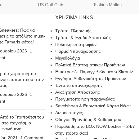
o
US Golf Club
Tsakiris Mallas
ΧΡΗΣΙΜΑ LINKS
Sneakers: Πώς να
Τρόποι Πληρωμής
σεις το απόλυτο must-
Τρόποι & Έξοδα Αποστολής
ης Tamaris φέτος!
Πολιτική επιστροφών
ουαρίου 2026
1
Φόρμα Υπαναχώρησης
nt
Μεγεθολόγια
Πολιτική Ελαττωματικών Προϊόντων
Επιστροφές Παραγγελιών μέσω Skroutz
η του χειροποίητου
Εγγύηση Αυθεντικότητας Προϊόντων
ινου παπουτσιού στην
 σας
Έντυπο υπαναχώρησης
Αναζήτηση Αποστολής
ουαρίου 2026
1
Πραγματοποίηση παραγγελίας
nt
Savelshoes & Ευρωπαϊκή Κάρτα Νέων
Δωροεπιταγές
 Από το “παπούτσι του
Οδηγός Φροντίδας & Καθαρισμού
 στο παγκόσμιο
Παραλαβή από BOX NOW Locker – 24/7
n φαινόμενο
στην πόρτα σας!
λίου 2021
1 Comment