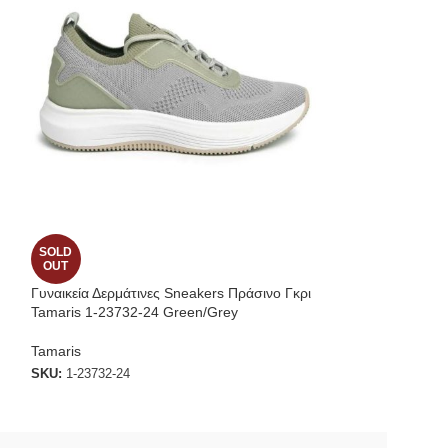
SOLD
SOLD
OUT
OUT
Γυναικεία Δερμάτινες Sneakers Πράσινο Γκρι
Γυναικεία Δερμάτ
Tamaris 1-23732-24 Green/Grey
Ragazza 0270
Tamaris
Ragazza
SKU:
1-23732-24
SKU:
0270