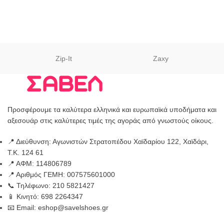
Zip-It
Zaxy
Προσφέρουμε τα καλύτερα ελληνικά και ευρωπαϊκά υποδήματα και
αξεσουάρ στις καλύτερες τιμές της αγοράς από γνωστούς οίκους.
📍 Διεύθυνση: Αγωνιστών Στρατοπέδου Χαϊδαρίου 122, Χαϊδάρι,
Τ.Κ. 124 61
📍 ΑΦΜ: 114806789
📍 Αριθμός ΓΕΜΗ: 007575601000
📞 Τηλέφωνο: 210 5821427
📱 Κινητό: 698 2264347
📧 Email: eshop@savelshoes.gr