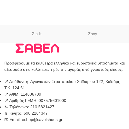
Zip-It
Zaxy
Προσφέρουμε τα καλύτερα ελληνικά και ευρωπαϊκά υποδήματα και
αξεσουάρ στις καλύτερες τιμές της αγοράς από γνωστούς οίκους.
📍 Διεύθυνση: Αγωνιστών Στρατοπέδου Χαϊδαρίου 122, Χαϊδάρι,
Τ.Κ. 124 61
📍 ΑΦΜ: 114806789
📍 Αριθμός ΓΕΜΗ: 007575601000
📞 Τηλέφωνο: 210 5821427
📱 Κινητό: 698 2264347
📧 Email: eshop@savelshoes.gr