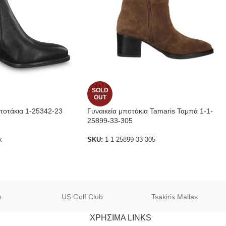
SOLD
OUT
ποτάκια 1-25342-23
Γυναικεία μποτάκια Tamaris Ταμπά 1-1-
25899-33-305
k
SKU:
1-1-25899-33-305
o
US Golf Club
Tsakiris Mallas
ΧΡΗΣΙΜΑ LINKS