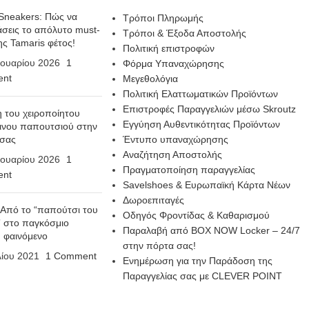
Sneakers: Πώς να
Τρόποι Πληρωμής
σεις το απόλυτο must-
Τρόποι & Έξοδα Αποστολής
ης Tamaris φέτος!
Πολιτική επιστροφών
ουαρίου 2026
1
Φόρμα Υπαναχώρησης
nt
Μεγεθολόγια
Πολιτική Ελαττωματικών Προϊόντων
Επιστροφές Παραγγελιών μέσω Skroutz
η του χειροποίητου
Εγγύηση Αυθεντικότητας Προϊόντων
ινου παπουτσιού στην
 σας
Έντυπο υπαναχώρησης
Αναζήτηση Αποστολής
ουαρίου 2026
1
Πραγματοποίηση παραγγελίας
nt
Savelshoes & Ευρωπαϊκή Κάρτα Νέων
Δωροεπιταγές
 Από το “παπούτσι του
Οδηγός Φροντίδας & Καθαρισμού
 στο παγκόσμιο
Παραλαβή από BOX NOW Locker – 24/7
n φαινόμενο
στην πόρτα σας!
λίου 2021
1 Comment
Ενημέρωση για την Παράδοση της
Παραγγελίας σας με CLEVER POINT