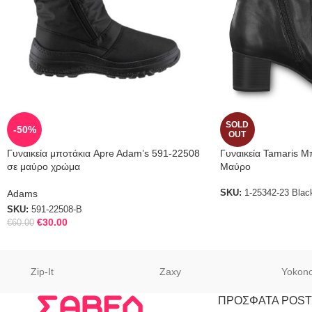
SOLD
-50%
OUT
Γυναικεία μποτάκια Apre Adam’s 591-22508
Γυναικεία Tamaris Μ
σε μαύρο χρώμα
Μαύρο
Adams
SKU:
1-25342-23 Blac
SKU:
591-22508-B
€
30.00
€
60.00
Zip-It
Zaxy
Yokon
ΠΡΟΣΦΑΤΑ POST