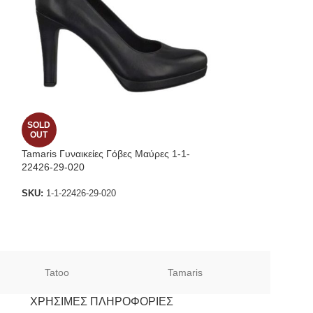
SOLD
SOLD
OUT
OUT
Tamaris Γυναικείες Γόβες Μαύρες 1-1-
Ragazza Δερμάτι
22426-29-020
Τακούνι σε Μαύρ
Ragazza
SKU:
1-1-22426-29-020
SKU:
0333_B
Tatoo
Tamaris
Sof
ΧΡΉΣΙΜΕΣ ΠΛΗΡΟΦΟΡΊΕΣ