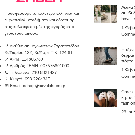
Λευκά 
συνδυά
Προσφέρουμε τα καλύτερα ελληνικά και
have τ
ευρωπαϊκά υποδήματα και αξεσουάρ
στις καλύτερες τιμές της αγοράς από
1 Φεβρ
γνωστούς οίκους.
Comme
📍 Διεύθυνση: Αγωνιστών Στρατοπέδου
Η τέχν
Χαϊδαρίου 122, Χαϊδάρι, Τ.Κ. 124 61
δερμάτ
📍 ΑΦΜ: 114806789
πόρτα
📍 Αριθμός ΓΕΜΗ: 007575601000
1 Φεβρ
📞 Τηλέφωνο: 210 5821427
Comme
📱 Κινητό: 698 2264347
📧 Email: eshop@savelshoes.gr
Crocs:
κήπου”
fashio
23 Ιου