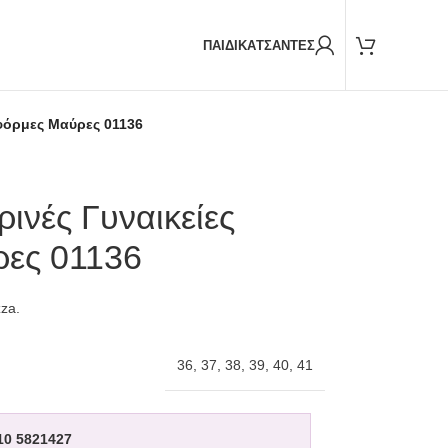
Παραδόσεις και με
BOX NOW
ΠΑΙΔΙΚΑ
ΤΣΑΝΤΕΣ
τφόρμες Μαύρες 01136
ινές Γυναικείες
ες 01136
zza.
36
,
37
,
38
,
39
,
40
,
41
10 5821427