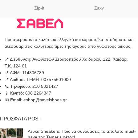
Zip-It
Zaxy
Προσφέρουμε τα καλύτερα ελληνικά και ευρωπαϊκά υποδήματα και
αξεσουάρ στις καλύτερες τιμές της αγοράς από γνωστούς οίκους.
📍 Διεύθυνση: Αγωνιστών Στρατοπέδου Χαϊδαρίου 122, Χαϊδάρι,
Τ.Κ. 124 61
📍 ΑΦΜ: 114806789
📍 Αριθμός ΓΕΜΗ: 007575601000
📞 Τηλέφωνο: 210 5821427
📱 Κινητό: 698 2264347
📧 Email: eshop@savelshoes.gr
ΠΡΟΣΦΑΤΑ POST
Λευκά Sneakers: Πώς να συνδυάσεις το απόλυτο must-
have της Tamaris φέτος!