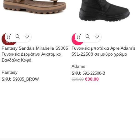
SOLD
-50%
OUT
Fantasy Sandals Mirabella S9005
Γυναικεία μποτάκια Apre Adam’s
Γυναικεία Δερμάτινα Ανατομικά
591-22508 σε μαύρο χρώμα
Σανδάλια Καφέ
Adams
Fantasy
SKU:
591-22508-B
€
30.00
SKU:
S9005_BROW
€
60.00