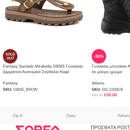
SOLD
-50%
OUT
Fantasy Sandals Mirabella S9005 Γυναικεία
Γυναικεία μποτάκια 
Δερμάτινα Ανατομικά Σανδάλια Καφέ
σε μαύρο χρώμα
Fantasy
Adams
SKU:
S9005_BROW
SKU:
591-22508-B
€
30.00
€
60.00
Zip-It
Zaxy
Yokon
ΠΡΟΣΦΑΤΑ POST