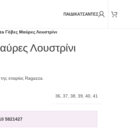
Παραδόσεις και με
BOX NOW
ΠΑΙΔΙΚΑ
ΤΣΑΝΤΕΣ
za Γόβες Μαύρες Λουστρίνι
αύρες Λουστρίνι
 της εταιρίας Ragazza.
36
,
37
,
38
,
39
,
40
,
41
10 5821427