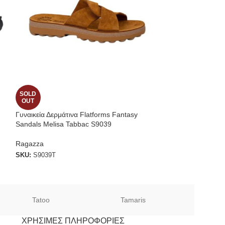
SOLD
SOLD
OUT
OUT
Γυναικεία Δερμάτινα Flatforms Fantasy
Ragazza 0267 Δερ
Sandals Melisa Tabbac S9039
Αρβυλάκια Μαύρ
Ragazza
Ragazza
SKU:
S9039T
SKU:
0267-B
Tatoo
Tamaris
Sof
ΧΡΉΣΙΜΕΣ ΠΛΗΡΟΦΟΡΊΕΣ