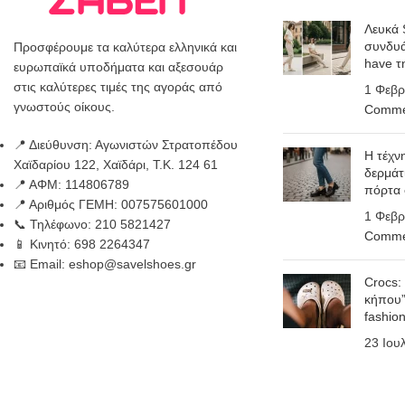
Λευκά 
συνδυά
Προσφέρουμε τα καλύτερα ελληνικά και
have τ
ευρωπαϊκά υποδήματα και αξεσουάρ
στις καλύτερες τιμές της αγοράς από
1 Φεβρ
γνωστούς οίκους.
Comme
📍 Διεύθυνση: Αγωνιστών Στρατοπέδου
Η τέχν
Χαϊδαρίου 122, Χαϊδάρι, Τ.Κ. 124 61
δερμάτ
📍 ΑΦΜ: 114806789
πόρτα
📍 Αριθμός ΓΕΜΗ: 007575601000
1 Φεβρ
📞 Τηλέφωνο: 210 5821427
Comme
📱 Κινητό: 698 2264347
📧 Email: eshop@savelshoes.gr
Crocs:
κήπου”
fashio
23 Ιου