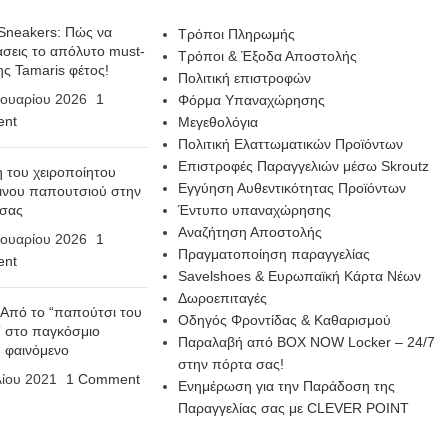
Sneakers: Πώς να
Τρόποι Πληρωμής
σεις το απόλυτο must-
Τρόποι & Έξοδα Αποστολής
ης Tamaris φέτος!
Πολιτική επιστροφών
ουαρίου 2026
1
Φόρμα Υπαναχώρησης
nt
Μεγεθολόγια
Πολιτική Ελαττωματικών Προϊόντων
Επιστροφές Παραγγελιών μέσω Skroutz
η του χειροποίητου
Εγγύηση Αυθεντικότητας Προϊόντων
ινου παπουτσιού στην
 σας
Έντυπο υπαναχώρησης
Αναζήτηση Αποστολής
ουαρίου 2026
1
Πραγματοποίηση παραγγελίας
nt
Savelshoes & Ευρωπαϊκή Κάρτα Νέων
Δωροεπιταγές
 Από το “παπούτσι του
Οδηγός Φροντίδας & Καθαρισμού
 στο παγκόσμιο
Παραλαβή από BOX NOW Locker – 24/7
n φαινόμενο
στην πόρτα σας!
λίου 2021
1 Comment
Ενημέρωση για την Παράδοση της
Παραγγελίας σας με CLEVER POINT