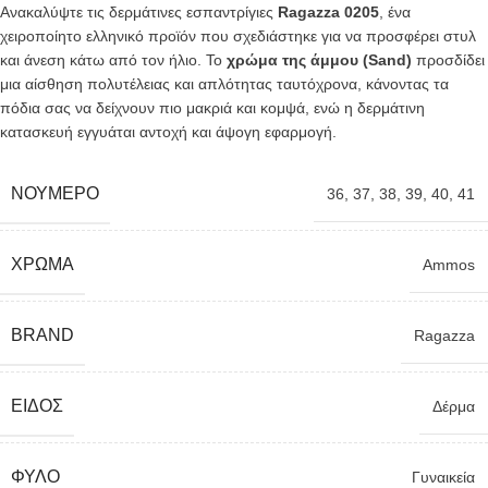
Ανακαλύψτε τις δερμάτινες εσπαντρίγιες
Ragazza 0205
, ένα
χειροποίητο ελληνικό προϊόν που σχεδιάστηκε για να προσφέρει στυλ
και άνεση κάτω από τον ήλιο. Το
χρώμα της άμμου (Sand)
προσδίδει
μια αίσθηση πολυτέλειας και απλότητας ταυτόχρονα, κάνοντας τα
πόδια σας να δείχνουν πιο μακριά και κομψά, ενώ η δερμάτινη
κατασκευή εγγυάται αντοχή και άψογη εφαρμογή.
ΝΟΎΜΕΡΟ
36
,
37
,
38
,
39
,
40
,
41
ΧΡΏΜΑ
Ammos
BRAND
Ragazza
ΕΊΔΟΣ
Δέρμα
ΦΎΛΟ
Γυναικεία