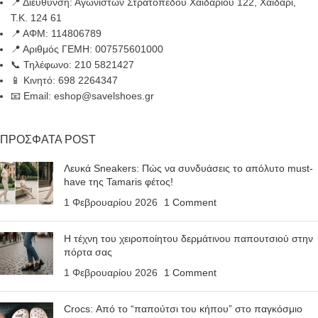
📍 Διεύθυνση: Αγωνιστών Στρατοπέδου Χαϊδαρίου 122, Χαϊδάρι,
Τ.Κ. 124 61
📍 ΑΦΜ: 114806789
📍 Αριθμός ΓΕΜΗ: 007575601000
📞 Τηλέφωνο: 210 5821427
📱 Κινητό: 698 2264347
📧 Email: eshop@savelshoes.gr
ΠΡΟΣΦΑΤΑ POST
Λευκά Sneakers: Πώς να συνδυάσεις το απόλυτο must-
have της Tamaris φέτος!
1 Φεβρουαρίου 2026
1 Comment
Η τέχνη του χειροποίητου δερμάτινου παπουτσιού στην
πόρτα σας
1 Φεβρουαρίου 2026
1 Comment
Crocs: Από το “παπούτσι του κήπου” στο παγκόσμιο