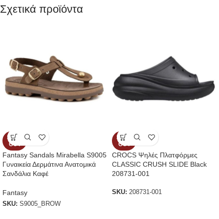
Σχετικά προϊόντα
SOLD
SOLD
OUT
OUT
Fantasy Sandals Mirabella S9005
CROCS Ψηλές Πλατφόρμες
Γυναικεία Δερμάτινα Ανατομικά
CLASSIC CRUSH SLIDE Black
Σανδάλια Καφέ
208731-001
Fantasy
SKU:
208731-001
SKU:
S9005_BROW