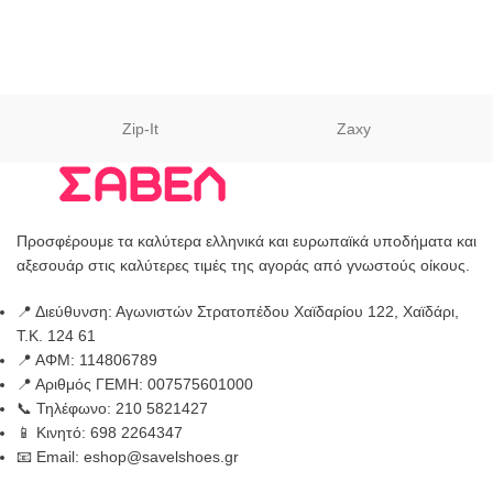
Zip-It
Zaxy
Προσφέρουμε τα καλύτερα ελληνικά και ευρωπαϊκά υποδήματα και
αξεσουάρ στις καλύτερες τιμές της αγοράς από γνωστούς οίκους.
📍 Διεύθυνση: Αγωνιστών Στρατοπέδου Χαϊδαρίου 122, Χαϊδάρι,
Τ.Κ. 124 61
📍 ΑΦΜ: 114806789
📍 Αριθμός ΓΕΜΗ: 007575601000
📞 Τηλέφωνο: 210 5821427
📱 Κινητό: 698 2264347
📧 Email: eshop@savelshoes.gr