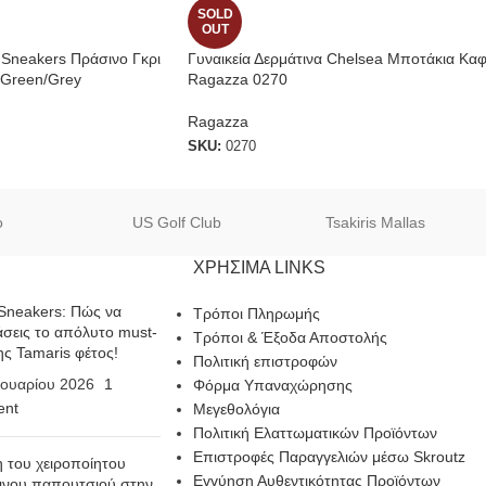
SOLD
OUT
ς Sneakers Πράσινο Γκρι
Γυναικεία Δερμάτινα Chelsea Μποτάκια Κα
 Green/Grey
Ragazza 0270
Ragazza
SKU:
0270
o
US Golf Club
Tsakiris Mallas
ΧΡΗΣΙΜΑ LINKS
Sneakers: Πώς να
Τρόποι Πληρωμής
σεις το απόλυτο must-
Τρόποι & Έξοδα Αποστολής
ης Tamaris φέτος!
Πολιτική επιστροφών
ουαρίου 2026
1
Φόρμα Υπαναχώρησης
nt
Μεγεθολόγια
Πολιτική Ελαττωματικών Προϊόντων
Επιστροφές Παραγγελιών μέσω Skroutz
η του χειροποίητου
Εγγύηση Αυθεντικότητας Προϊόντων
ινου παπουτσιού στην