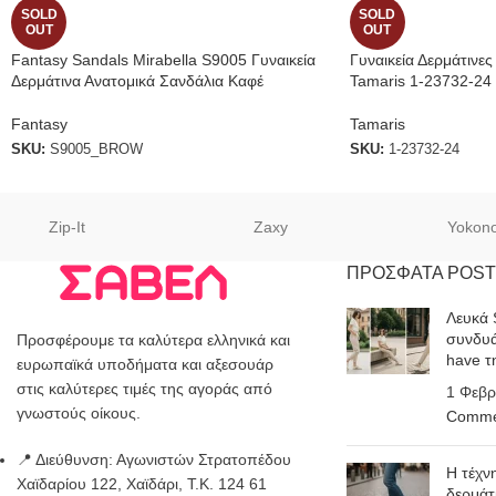
SOLD
SOLD
OUT
OUT
Fantasy Sandals Mirabella S9005 Γυναικεία
Γυναικεία Δερμάτινε
Δερμάτινα Ανατομικά Σανδάλια Καφέ
Tamaris 1-23732-24
Fantasy
Tamaris
SKU:
S9005_BROW
SKU:
1-23732-24
Zip-It
Zaxy
Yokon
ΠΡΟΣΦΑΤΑ POST
Λευκά 
συνδυά
Προσφέρουμε τα καλύτερα ελληνικά και
have τ
ευρωπαϊκά υποδήματα και αξεσουάρ
στις καλύτερες τιμές της αγοράς από
1 Φεβρ
γνωστούς οίκους.
Comme
📍 Διεύθυνση: Αγωνιστών Στρατοπέδου
Η τέχν
Χαϊδαρίου 122, Χαϊδάρι, Τ.Κ. 124 61
δερμάτ