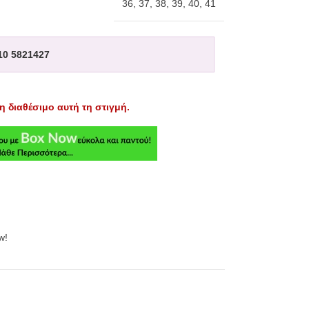
36
,
37
,
38
,
39
,
40
,
41
10 5821427
η διαθέσιμο αυτή τη στιγμή.
w!