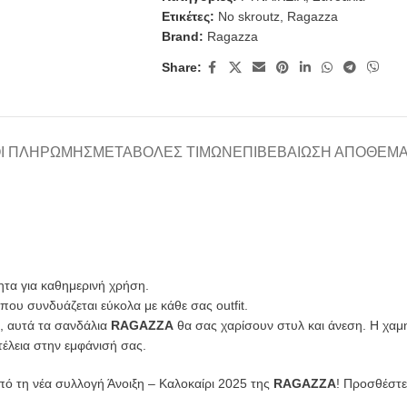
Ετικέτες:
No skroutz
,
Ragazza
Brand:
Ragazza
Share:
Ι ΠΛΗΡΩΜΉΣ
ΜΕΤΑΒΟΛΈΣ ΤΙΜΏΝ
ΕΠΙΒΕΒΑΊΩΣΗ ΑΠΟΘΈΜ
ητα για καθημερινή χρήση.
ου συνδυάζεται εύκολα με κάθε σας outfit.
η, αυτά τα σανδάλια
RAGAZZA
θα σας χαρίσουν στυλ και άνεση. Η χαμη
έλεια στην εμφάνισή σας.
πό τη νέα συλλογή Άνοιξη – Καλοκαίρι 2025 της
RAGAZZA
! Προσθέστε