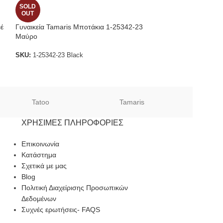
SOLD
SOLD
OUT
OUT
φέ
Γυναικεία Tamaris Μποτάκια 1-25342-23
Γυναικεία Ανατομ
Μαύρο
Step 72160
Ragazza
SKU:
1-25342-23 Black
SKU:
72160
Tatoo
Tamaris
Sof
ΧΡΉΣΙΜΕΣ ΠΛΗΡΟΦΟΡΊΕΣ
Επικοινωνία
Κατάστημα
Σχετικά με μας
Blog
Πολιτική Διαχείρισης Προσωπικών
Δεδομένων
Συχνές ερωτήσεις- FAQS