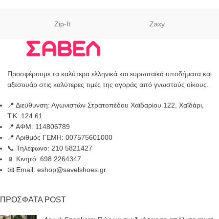
Zip-It
Zaxy
Προσφέρουμε τα καλύτερα ελληνικά και ευρωπαϊκά υποδήματα και
αξεσουάρ στις καλύτερες τιμές της αγοράς από γνωστούς οίκους.
📍 Διεύθυνση: Αγωνιστών Στρατοπέδου Χαϊδαρίου 122, Χαϊδάρι,
Τ.Κ. 124 61
📍 ΑΦΜ: 114806789
📍 Αριθμός ΓΕΜΗ: 007575601000
📞 Τηλέφωνο: 210 5821427
📱 Κινητό: 698 2264347
📧 Email: eshop@savelshoes.gr
ΠΡΟΣΦΑΤΑ POST