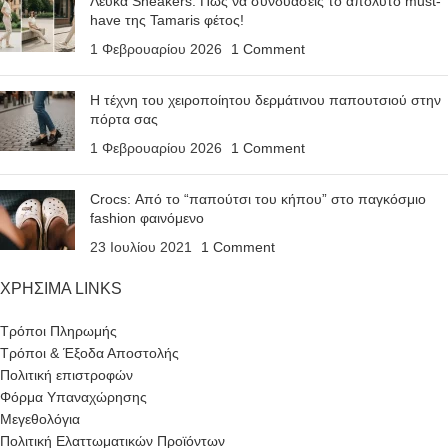
Λευκά Sneakers: Πώς να συνδυάσεις το απόλυτο must-
have της Tamaris φέτος!
1 Φεβρουαρίου 2026
1 Comment
Η τέχνη του χειροποίητου δερμάτινου παπουτσιού στην
πόρτα σας
1 Φεβρουαρίου 2026
1 Comment
Crocs: Από το “παπούτσι του κήπου” στο παγκόσμιο
fashion φαινόμενο
23 Ιουλίου 2021
1 Comment
ΧΡΗΣΙΜΑ LINKS
Τρόποι Πληρωμής
Τρόποι & Έξοδα Αποστολής
Πολιτική επιστροφών
Φόρμα Υπαναχώρησης
Μεγεθολόγια
Πολιτική Ελαττωματικών Προϊόντων