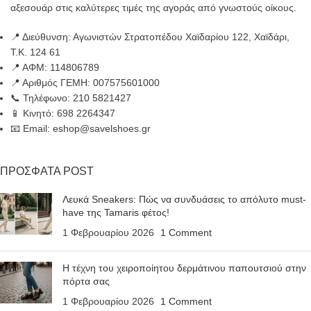
αξεσουάρ στις καλύτερες τιμές της αγοράς από γνωστούς οίκους.
📍 Διεύθυνση: Αγωνιστών Στρατοπέδου Χαϊδαρίου 122, Χαϊδάρι,
Τ.Κ. 124 61
📍 ΑΦΜ: 114806789
📍 Αριθμός ΓΕΜΗ: 007575601000
📞 Τηλέφωνο: 210 5821427
📱 Κινητό: 698 2264347
📧 Email: eshop@savelshoes.gr
ΠΡΟΣΦΑΤΑ POST
Λευκά Sneakers: Πώς να συνδυάσεις το απόλυτο must-
have της Tamaris φέτος!
1 Φεβρουαρίου 2026
1 Comment
Η τέχνη του χειροποίητου δερμάτινου παπουτσιού στην
πόρτα σας
1 Φεβρουαρίου 2026
1 Comment