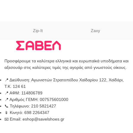
Zip-It
Zaxy
Προσφέρουμε τα καλύτερα ελληνικά και ευρωπαϊκά υποδήματα και
αξεσουάρ στις καλύτερες τιμές της αγοράς από γνωστούς οίκους.
📍 Διεύθυνση: Αγωνιστών Στρατοπέδου Χαϊδαρίου 122, Χαϊδάρι,
Τ.Κ. 124 61
📍 ΑΦΜ: 114806789
📍 Αριθμός ΓΕΜΗ: 007575601000
📞 Τηλέφωνο: 210 5821427
📱 Κινητό: 698 2264347
📧 Email: eshop@savelshoes.gr