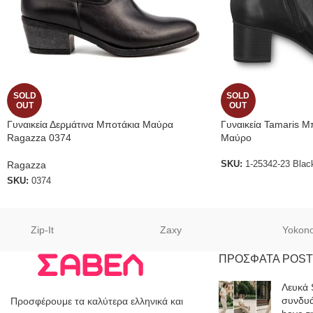
SOLD
SOLD
OUT
OUT
Γυναικεία Δερμάτινα Μποτάκια Μαύρα
Γυναικεία Tamaris Μ
Ragazza 0374
Μαύρο
Ragazza
SKU:
1-25342-23 Blac
SKU:
0374
Zip-It
Zaxy
Yokon
ΠΡΟΣΦΑΤΑ POST
Λευκά 
συνδυά
Προσφέρουμε τα καλύτερα ελληνικά και