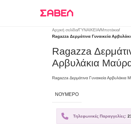
Τρεις δόσεις
KLARNA
Αρχική σελίδα
/
ΓΥΝΑΙΚΕΙΑ
/
Μποτάκια
/
Ragazza Δερμάτινα Γυναικεία Αρβυλάκ
Ragazza Δερμάτιν
Αρβυλάκια Μαύρ
Ragazza Δερμάτινα Γυναικεία Αρβυλάκια 
ΝΟΎΜΕΡΟ
Τηλεφωνικές Παραγγελίες:
2