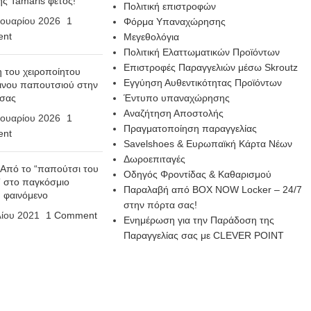
ης Tamaris φέτος!
Πολιτική επιστροφών
ουαρίου 2026
1
Φόρμα Υπαναχώρησης
nt
Μεγεθολόγια
Πολιτική Ελαττωματικών Προϊόντων
Επιστροφές Παραγγελιών μέσω Skroutz
η του χειροποίητου
Εγγύηση Αυθεντικότητας Προϊόντων
ινου παπουτσιού στην
 σας
Έντυπο υπαναχώρησης
Αναζήτηση Αποστολής
ουαρίου 2026
1
Πραγματοποίηση παραγγελίας
nt
Savelshoes & Ευρωπαϊκή Κάρτα Νέων
Δωροεπιταγές
 Από το “παπούτσι του
Οδηγός Φροντίδας & Καθαρισμού
 στο παγκόσμιο
Παραλαβή από BOX NOW Locker – 24/7
n φαινόμενο
στην πόρτα σας!
λίου 2021
1 Comment
Ενημέρωση για την Παράδοση της
Παραγγελίας σας με CLEVER POINT