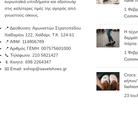
have τ
ευρωπαϊκά υποδήματα και αξεσουάρ
στις καλύτερες τιμές της αγοράς από
1 Φεβρ
γνωστούς οίκους.
Comme
📍 Διεύθυνση: Αγωνιστών Στρατοπέδου
Η τέχν
Χαϊδαρίου 122, Χαϊδάρι, Τ.Κ. 124 61
δερμάτ
📍 ΑΦΜ: 114806789
πόρτα
📍 Αριθμός ΓΕΜΗ: 007575601000
1 Φεβρ
📞 Τηλέφωνο: 210 5821427
Comme
📱 Κινητό: 698 2264347
📧 Email: eshop@savelshoes.gr
Crocs:
κήπου”
fashio
23 Ιου