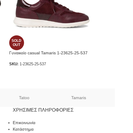
SOLD
SOLD
OUT
OUT
Γυναικείο casual Tamaris 1-23625-25-537
Tamaris 1-25316
SKU:
1-23625-25-537
SKU:
1-1-25316-23
Tatoo
Tamaris
Sof
ΧΡΉΣΙΜΕΣ ΠΛΗΡΟΦΟΡΊΕΣ
Επικοινωνία
Κατάστημα