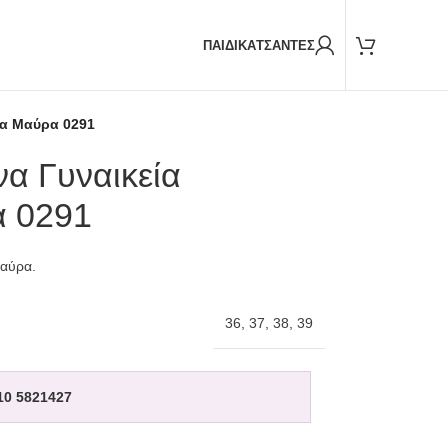
Παραδόσεις και με
BOX NOW
ΠΑΙΔΙΚΑ
ΤΣΑΝΤΕΣ
ια Μαύρα 0291
α Γυναικεία
α 0291
Μαύρα.
36
,
37
,
38
,
39
10 5821427