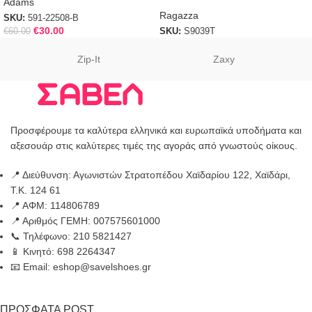
Adams
Ragazza
SKU:
591-22508-B
€
30.00
€
60.00
SKU:
S9039T
Zip-It
Zaxy
Προσφέρουμε τα καλύτερα ελληνικά και ευρωπαϊκά υποδήματα και
αξεσουάρ στις καλύτερες τιμές της αγοράς από γνωστούς οίκους.
📍 Διεύθυνση: Αγωνιστών Στρατοπέδου Χαϊδαρίου 122, Χαϊδάρι,
Τ.Κ. 124 61
📍 ΑΦΜ: 114806789
📍 Αριθμός ΓΕΜΗ: 007575601000
📞 Τηλέφωνο: 210 5821427
📱 Κινητό: 698 2264347
📧 Email: eshop@savelshoes.gr
ΠΡΟΣΦΑΤΑ POST