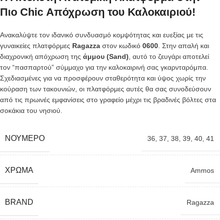
Πιο Chic Απόχρωση του Καλοκαιριού!
Ανακαλύψτε τον ιδανικό συνδυασμό κομψότητας και ευεξίας με τις
γυναικείες πλατφόρμες
Ragazza
στον κωδικό
0600
. Στην απαλή και
διαχρονική απόχρωση της
άμμου (Sand)
, αυτό το ζευγάρι αποτελεί
τον “πασπαρτού” σύμμαχο για την καλοκαιρινή σας γκαρνταρόμπα.
Σχεδιασμένες για να προσφέρουν σταθερότητα και ύψος χωρίς την
κούραση των τακουνιών, οι πλατφόρμες αυτές θα σας συνοδεύσουν
από τις πρωινές εμφανίσεις στο γραφείο μέχρι τις βραδινές βόλτες στα
σοκάκια του νησιού.
ΝΟΎΜΕΡΟ
36
,
37
,
38
,
39
,
40
,
41
ΧΡΏΜΑ
Ammos
BRAND
Ragazza