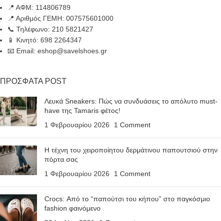
📍 ΑΦΜ: 114806789
📍 Αριθμός ΓΕΜΗ: 007575601000
📞 Τηλέφωνο: 210 5821427
📱 Κινητό: 698 2264347
📧 Email: eshop@savelshoes.gr
ΠΡΟΣΦΑΤΑ POST
Λευκά Sneakers: Πώς να συνδυάσεις το απόλυτο must-
have της Tamaris φέτος!
1 Φεβρουαρίου 2026
1 Comment
Η τέχνη του χειροποίητου δερμάτινου παπουτσιού στην
πόρτα σας
1 Φεβρουαρίου 2026
1 Comment
Crocs: Από το “παπούτσι του κήπου” στο παγκόσμιο
fashion φαινόμενο