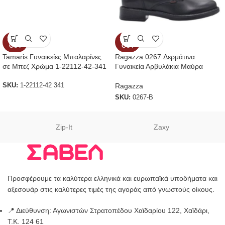
SOLD
SOLD
OUT
OUT
Tamaris Γυναικείες Μπαλαρίνες
Ragazza 0267 Δερμάτινα
σε Μπεζ Χρώμα 1-22112-42-341
Γυναικεία Αρβυλάκια Μαύρα
Ragazza
SKU:
1-22112-42 341
SKU:
0267-B
Zip-It
Zaxy
Προσφέρουμε τα καλύτερα ελληνικά και ευρωπαϊκά υποδήματα και
αξεσουάρ στις καλύτερες τιμές της αγοράς από γνωστούς οίκους.
📍 Διεύθυνση: Αγωνιστών Στρατοπέδου Χαϊδαρίου 122, Χαϊδάρι,
Τ.Κ. 124 61