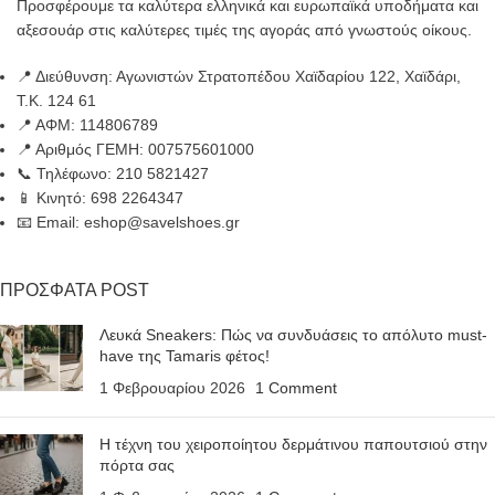
Προσφέρουμε τα καλύτερα ελληνικά και ευρωπαϊκά υποδήματα και
αξεσουάρ στις καλύτερες τιμές της αγοράς από γνωστούς οίκους.
📍 Διεύθυνση: Αγωνιστών Στρατοπέδου Χαϊδαρίου 122, Χαϊδάρι,
Τ.Κ. 124 61
📍 ΑΦΜ: 114806789
📍 Αριθμός ΓΕΜΗ: 007575601000
📞 Τηλέφωνο: 210 5821427
📱 Κινητό: 698 2264347
📧 Email: eshop@savelshoes.gr
ΠΡΟΣΦΑΤΑ POST
Λευκά Sneakers: Πώς να συνδυάσεις το απόλυτο must-
have της Tamaris φέτος!
1 Φεβρουαρίου 2026
1 Comment
Η τέχνη του χειροποίητου δερμάτινου παπουτσιού στην
πόρτα σας