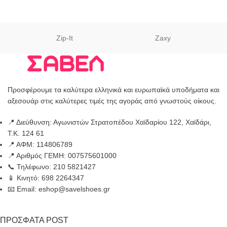
Zip-It
Zaxy
Προσφέρουμε τα καλύτερα ελληνικά και ευρωπαϊκά υποδήματα και
αξεσουάρ στις καλύτερες τιμές της αγοράς από γνωστούς οίκους.
📍 Διεύθυνση: Αγωνιστών Στρατοπέδου Χαϊδαρίου 122, Χαϊδάρι,
Τ.Κ. 124 61
📍 ΑΦΜ: 114806789
📍 Αριθμός ΓΕΜΗ: 007575601000
📞 Τηλέφωνο: 210 5821427
📱 Κινητό: 698 2264347
📧 Email: eshop@savelshoes.gr
ΠΡΟΣΦΑΤΑ POST