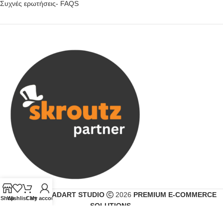
Συχνές ερωτήσεις- FAQS
CREATED BY
ADART STUDIO
2026
PREMIUM E-COMMERCE
Shop
Wishlist
Cart
My account
SOLUTIONS
.