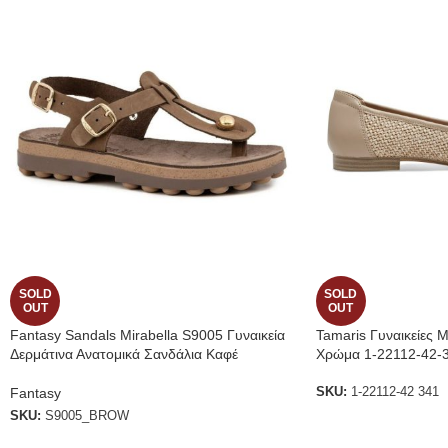
SOLD
SOLD
OUT
OUT
Fantasy Sandals Mirabella S9005 Γυναικεία
Tamaris Γυναικείες 
Δερμάτινα Ανατομικά Σανδάλια Καφέ
Χρώμα 1-22112-42-
Fantasy
SKU:
1-22112-42 341
SKU:
S9005_BROW