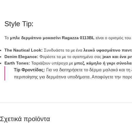
Style Tip:
Το
μπλε δερμάτινο μοκασίνι Ragazza 0113BL
είναι ο ορισμός του “
The Nautical Look:
Συνδυάστε τα με ένα
λευκό υφασμάτινο παντε
Denim Elegance:
Φορέστε τα με το αγαπημένο σας
jean και ένα ρ
Earth Tones:
Ταιριάζουν υπέροχα με
μπεζ, κάμηλο ή γκρι σύνολα
Tip Φροντίδας:
Για να διατηρήσετε το δέρμα μαλακό και τη
περιποίησης για δερμάτινα υποδήματα. Αποφύγετε την παρα
Σχετικά προϊόντα