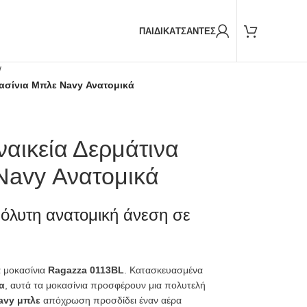
Παραδόσεις και με
BOX NOW
ΠΑΙΔΙΚΑ
ΤΣΑΝΤΕΣ
/
κασίνια Μπλε Navy Ανατομικά
αικεία Δερμάτινα
Navy Ανατομικά
πόλυτη ανατομική άνεση σε
α μοκασίνια
Ragazza 0113BL
. Κατασκευασμένα
α
, αυτά τα μοκασίνια προσφέρουν μια πολυτελή
avy μπλε
απόχρωση προσδίδει έναν αέρα