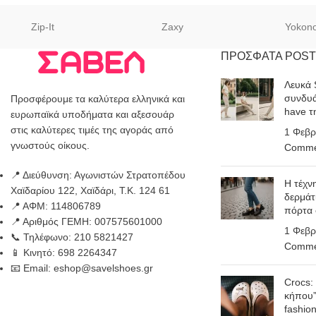
Zip-It
Zaxy
Yokon
ΠΡΟΣΦΑΤΑ POST
Λευκά 
συνδυά
Προσφέρουμε τα καλύτερα ελληνικά και
have τ
ευρωπαϊκά υποδήματα και αξεσουάρ
στις καλύτερες τιμές της αγοράς από
1 Φεβρ
γνωστούς οίκους.
Comme
📍 Διεύθυνση: Αγωνιστών Στρατοπέδου
Η τέχν
Χαϊδαρίου 122, Χαϊδάρι, Τ.Κ. 124 61
δερμάτ
📍 ΑΦΜ: 114806789
πόρτα
📍 Αριθμός ΓΕΜΗ: 007575601000
1 Φεβρ
📞 Τηλέφωνο: 210 5821427
Comme
📱 Κινητό: 698 2264347
📧 Email: eshop@savelshoes.gr
Crocs:
κήπου”
fashio