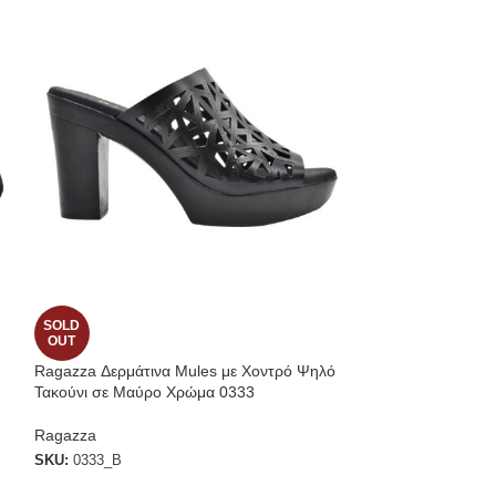
SOLD
SOLD
OUT
OUT
Ragazza Δερμάτινα Mules με Χοντρό Ψηλό
Tamaris Sneakers
Τακούνι σε Μαύρο Χρώμα 0333
str. Comb
Ragazza
SKU:
1-1-23625-26
SKU:
0333_B