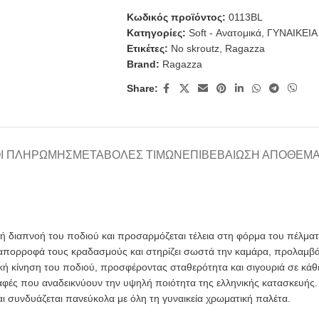
Κωδικός προϊόντος:
0113BL
Κατηγορίες:
Soft - Ανατομικά
,
ΓΥΝΑΙΚΕΙΑ
Ετικέτες:
No skroutz
,
Ragazza
Brand:
Ragazza
Share:
Ι ΠΛΗΡΩΜΉΣ
ΜΕΤΑΒΟΛΈΣ ΤΙΜΏΝ
ΕΠΙΒΕΒΑΊΩΣΗ ΑΠΟΘΈΜ
 διαπνοή του ποδιού και προσαρμόζεται τέλεια στη φόρμα του πέλματ
απορροφά τους κραδασμούς και στηρίζει σωστά την καμάρα, προλαμβ
κή κίνηση του ποδιού, προσφέροντας σταθερότητα και σιγουριά σε κάθε
αφές που αναδεικνύουν την υψηλή ποιότητα της ελληνικής κατασκευής.
συνδυάζεται πανεύκολα με όλη τη γυναικεία χρωματική παλέτα.