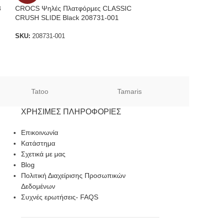
8
CROCS Ψηλές Πλατφόρμες CLASSIC
Γυναικεία Δερμάτι
CRUSH SLIDE Black 208731-001
Sandals Melisa 
Ragazza
SKU:
208731-001
SKU:
S9039T
Tatoo
Tamaris
Sof
ΧΡΉΣΙΜΕΣ ΠΛΗΡΟΦΟΡΊΕΣ
Επικοινωνία
Κατάστημα
Σχετικά με μας
Blog
Πολιτική Διαχείρισης Προσωπικών
Δεδομένων
Συχνές ερωτήσεις- FAQS