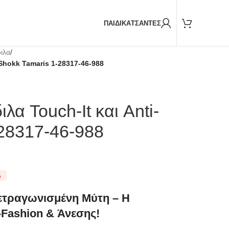
Παραδόσεις και με
BOX NOW
ΠΑΙΔΙΚΑ
ΤΣΑΝΤΕΣ
ιλα
/
Shokk Tamaris 1-28317-46-988
α Touch-It και Anti-
-28317-46-988
Α
ετραγωνισμένη Μύτη – Η
Fashion & Άνεσης!