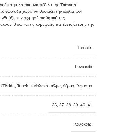
μοναδικά ψηλοτάκουνα πέδιλα της
Tamaris
.
ντυπωσιάζει χωρίς να θυσιάζει την ευεξία των
νδυάζει την αιχμηρή αισθητική της
ακούνι 8 εκ. και τις κορυφαίες πατέντες άνεσης της
Tamaris
Γυναικεία
NTIslide
,
Touch It-Μαλακό πέλμα
,
Δέρμα
,
Ύφασμα
36
,
37
,
38
,
39
,
40
,
41
Καλοκαίρι