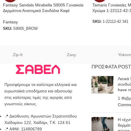
Fantasy Sandals Mirabella S9005 Γυναικεία
Tamaris Γυναικείες 
Δερμάτινα Ανατομικά Σανδάλια Καφέ
Χρώμα 1-22112-42-
Fantasy
SKU:
1-22112-42 341
SKU:
S9005_BROW
Zip-It
Zaxy
Yokon
ΠΡΟΣΦΑΤΑ POST
Λευκά 
συνδυά
Προσφέρουμε τα καλύτερα ελληνικά και
have τ
ευρωπαϊκά υποδήματα και αξεσουάρ
στις καλύτερες τιμές της αγοράς από
1 Φεβρ
γνωστούς οίκους.
Comme
📍 Διεύθυνση: Αγωνιστών Στρατοπέδου
Η τέχν
Χαϊδαρίου 122, Χαϊδάρι, Τ.Κ. 124 61
δερμάτ
📍 ΑΦΜ: 114806789
πόρτα