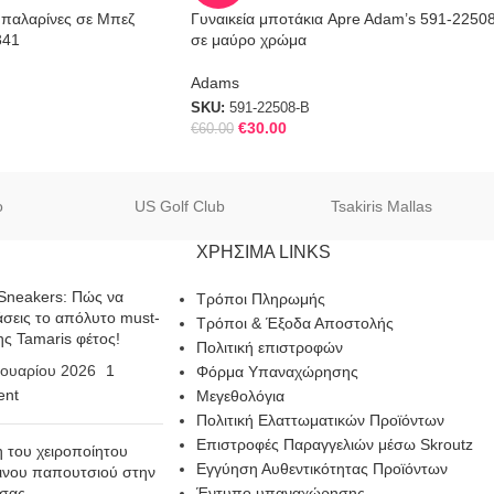
Μπαλαρίνες σε Μπεζ
Γυναικεία μποτάκια Apre Adam’s 591-2250
341
σε μαύρο χρώμα
Adams
SKU:
591-22508-B
€
30.00
€
60.00
o
US Golf Club
Tsakiris Mallas
ΧΡΗΣΙΜΑ LINKS
Sneakers: Πώς να
Τρόποι Πληρωμής
σεις το απόλυτο must-
Τρόποι & Έξοδα Αποστολής
ης Tamaris φέτος!
Πολιτική επιστροφών
ουαρίου 2026
1
Φόρμα Υπαναχώρησης
nt
Μεγεθολόγια
Πολιτική Ελαττωματικών Προϊόντων
Επιστροφές Παραγγελιών μέσω Skroutz
η του χειροποίητου
Εγγύηση Αυθεντικότητας Προϊόντων
ινου παπουτσιού στην
 σας
Έντυπο υπαναχώρησης