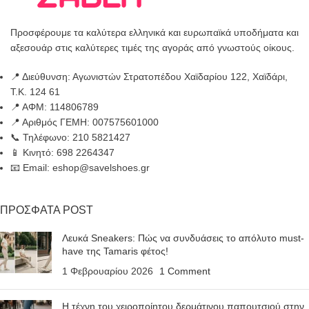
Προσφέρουμε τα καλύτερα ελληνικά και ευρωπαϊκά υποδήματα και
αξεσουάρ στις καλύτερες τιμές της αγοράς από γνωστούς οίκους.
📍 Διεύθυνση: Αγωνιστών Στρατοπέδου Χαϊδαρίου 122, Χαϊδάρι,
Τ.Κ. 124 61
📍 ΑΦΜ: 114806789
📍 Αριθμός ΓΕΜΗ: 007575601000
📞 Τηλέφωνο: 210 5821427
📱 Κινητό: 698 2264347
📧 Email: eshop@savelshoes.gr
ΠΡΟΣΦΑΤΑ POST
Λευκά Sneakers: Πώς να συνδυάσεις το απόλυτο must-
have της Tamaris φέτος!
1 Φεβρουαρίου 2026
1 Comment
Η τέχνη του χειροποίητου δερμάτινου παπουτσιού στην