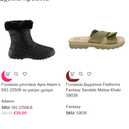
SOLD
-50%
OUT
Γυναικεία μποτάκια Apre Adam’s
Γυναικεία Δερμάτινα Flatforms
591-22508 σε μαύρο χρώμα
Fantasy Sandals Melisa Khaki
S9039
Adams
Fantasy
SKU:
591-22508-B
€
30.00
€
60.00
SKU:
S9039