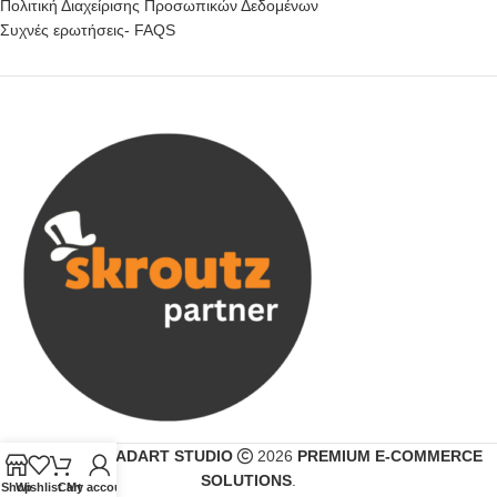
Πολιτική Διαχείρισης Προσωπικών Δεδομένων
Συχνές ερωτήσεις- FAQS
CREATED BY
ADART STUDIO
2026
PREMIUM E-COMMERCE
SOLUTIONS
.
Shop
Wishlist
Cart
My account