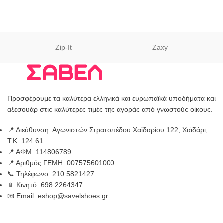
Zip-It
Zaxy
Προσφέρουμε τα καλύτερα ελληνικά και ευρωπαϊκά υποδήματα και
αξεσουάρ στις καλύτερες τιμές της αγοράς από γνωστούς οίκους.
📍 Διεύθυνση: Αγωνιστών Στρατοπέδου Χαϊδαρίου 122, Χαϊδάρι,
Τ.Κ. 124 61
📍 ΑΦΜ: 114806789
📍 Αριθμός ΓΕΜΗ: 007575601000
📞 Τηλέφωνο: 210 5821427
📱 Κινητό: 698 2264347
📧 Email: eshop@savelshoes.gr