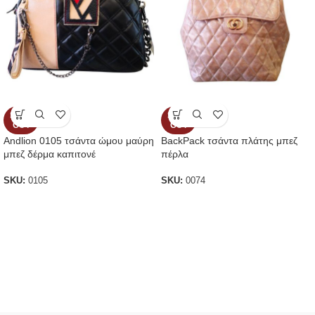
SOLD
SOLD
OUT
OUT
Andlion 0105 τσάντα ώμου μαύρη
BackPack τσάντα πλάτης μπεζ
μπεζ δέρμα καπιτονέ
πέρλα
SKU:
0105
SKU:
0074