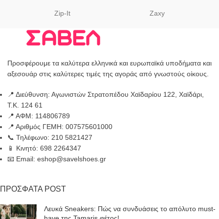
Zip-It
Zaxy
Προσφέρουμε τα καλύτερα ελληνικά και ευρωπαϊκά υποδήματα και
αξεσουάρ στις καλύτερες τιμές της αγοράς από γνωστούς οίκους.
📍 Διεύθυνση: Αγωνιστών Στρατοπέδου Χαϊδαρίου 122, Χαϊδάρι,
Τ.Κ. 124 61
📍 ΑΦΜ: 114806789
📍 Αριθμός ΓΕΜΗ: 007575601000
📞 Τηλέφωνο: 210 5821427
📱 Κινητό: 698 2264347
📧 Email: eshop@savelshoes.gr
ΠΡΟΣΦΑΤΑ POST
Λευκά Sneakers: Πώς να συνδυάσεις το απόλυτο must-
have της Tamaris φέτος!