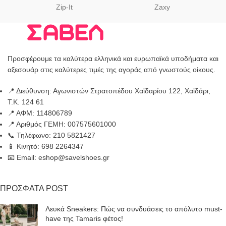
Zip-It
Zaxy
Προσφέρουμε τα καλύτερα ελληνικά και ευρωπαϊκά υποδήματα και
αξεσουάρ στις καλύτερες τιμές της αγοράς από γνωστούς οίκους.
📍 Διεύθυνση: Αγωνιστών Στρατοπέδου Χαϊδαρίου 122, Χαϊδάρι,
Τ.Κ. 124 61
📍 ΑΦΜ: 114806789
📍 Αριθμός ΓΕΜΗ: 007575601000
📞 Τηλέφωνο: 210 5821427
📱 Κινητό: 698 2264347
📧 Email: eshop@savelshoes.gr
ΠΡΟΣΦΑΤΑ POST
Λευκά Sneakers: Πώς να συνδυάσεις το απόλυτο must-
have της Tamaris φέτος!