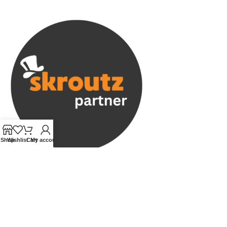
Shop
Wishlist
Cart
My account
CREATED BY
ADART STUDIO
2026
PREMIUM E-COMMERCE
SOLUTIONS
.