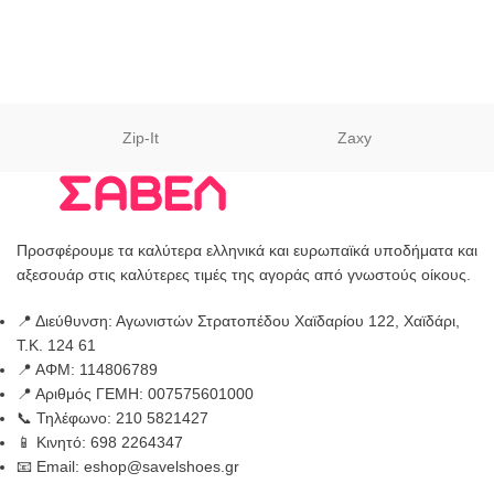
Zip-It
Zaxy
Προσφέρουμε τα καλύτερα ελληνικά και ευρωπαϊκά υποδήματα και
αξεσουάρ στις καλύτερες τιμές της αγοράς από γνωστούς οίκους.
📍 Διεύθυνση: Αγωνιστών Στρατοπέδου Χαϊδαρίου 122, Χαϊδάρι,
Τ.Κ. 124 61
📍 ΑΦΜ: 114806789
📍 Αριθμός ΓΕΜΗ: 007575601000
📞 Τηλέφωνο: 210 5821427
📱 Κινητό: 698 2264347
📧 Email: eshop@savelshoes.gr