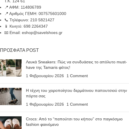
Τ.Κ. 124 61
📍 ΑΦΜ: 114806789
📍 Αριθμός ΓΕΜΗ: 007575601000
📞 Τηλέφωνο: 210 5821427
📱 Κινητό: 698 2264347
📧 Email: eshop@savelshoes.gr
ΠΡΟΣΦΑΤΑ POST
Λευκά Sneakers: Πώς να συνδυάσεις το απόλυτο must-
have της Tamaris φέτος!
1 Φεβρουαρίου 2026
1 Comment
Η τέχνη του χειροποίητου δερμάτινου παπουτσιού στην
πόρτα σας
1 Φεβρουαρίου 2026
1 Comment
Crocs: Από το “παπούτσι του κήπου” στο παγκόσμιο
fashion φαινόμενο