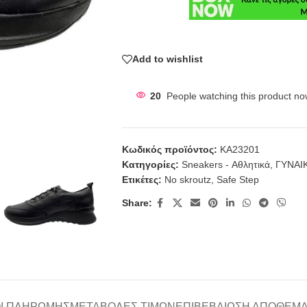
Add to wishlist
20
People watching this product no
Κωδικός προϊόντος:
KA23201
Κατηγορίες:
Sneakers - Αθλητικά
,
ΓΥΝΑΙ
Ετικέτες:
No skroutz
,
Safe Step
Share:
Ι ΠΛΗΡΩΜΉΣ
ΜΕΤΑΒΟΛΈΣ ΤΙΜΏΝ
ΕΠΙΒΕΒΑΊΩΣΗ ΑΠΟΘΈΜ