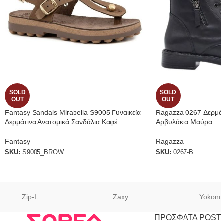
SOLD
SOLD
OUT
OUT
Fantasy Sandals Mirabella S9005 Γυναικεία
Ragazza 0267 Δερμάτ
Δερμάτινα Ανατομικά Σανδάλια Καφέ
Αρβυλάκια Μαύρα
Fantasy
Ragazza
SKU:
S9005_BROW
SKU:
0267-B
Zip-It
Zaxy
Yokon
ΠΡΟΣΦΑΤΑ POST