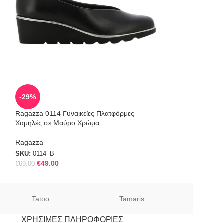
SOLD
-29%
OUT
Ragazza 0114 Γυναικείες Πλατφόρμες
Tamaris μαύρη γυ
Χαμηλές σε Μαύρο Χρώμα
SKU:
1-22410-25 0
Ragazza
SKU:
0114_B
€
49.00
€
69.00
Tatoo
Tamaris
Sof
ΧΡΉΣΙΜΕΣ ΠΛΗΡΟΦΟΡΊΕΣ