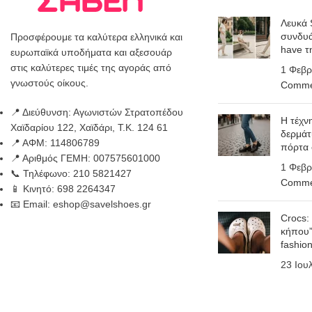
Λευκά 
συνδυά
Προσφέρουμε τα καλύτερα ελληνικά και
have τ
ευρωπαϊκά υποδήματα και αξεσουάρ
στις καλύτερες τιμές της αγοράς από
1 Φεβρ
γνωστούς οίκους.
Comme
📍 Διεύθυνση: Αγωνιστών Στρατοπέδου
Η τέχν
Χαϊδαρίου 122, Χαϊδάρι, Τ.Κ. 124 61
δερμάτ
📍 ΑΦΜ: 114806789
πόρτα
📍 Αριθμός ΓΕΜΗ: 007575601000
1 Φεβρ
📞 Τηλέφωνο: 210 5821427
Comme
📱 Κινητό: 698 2264347
📧 Email: eshop@savelshoes.gr
Crocs:
κήπου”
fashio
23 Ιου