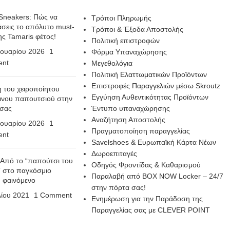
Sneakers: Πώς να
Τρόποι Πληρωμής
σεις το απόλυτο must-
Τρόποι & Έξοδα Αποστολής
ης Tamaris φέτος!
Πολιτική επιστροφών
ουαρίου 2026
1
Φόρμα Υπαναχώρησης
nt
Μεγεθολόγια
Πολιτική Ελαττωματικών Προϊόντων
Επιστροφές Παραγγελιών μέσω Skroutz
η του χειροποίητου
Εγγύηση Αυθεντικότητας Προϊόντων
ινου παπουτσιού στην
 σας
Έντυπο υπαναχώρησης
Αναζήτηση Αποστολής
ουαρίου 2026
1
Πραγματοποίηση παραγγελίας
nt
Savelshoes & Ευρωπαϊκή Κάρτα Νέων
Δωροεπιταγές
 Από το “παπούτσι του
Οδηγός Φροντίδας & Καθαρισμού
 στο παγκόσμιο
Παραλαβή από BOX NOW Locker – 24/7
n φαινόμενο
στην πόρτα σας!
λίου 2021
1 Comment
Ενημέρωση για την Παράδοση της
Παραγγελίας σας με CLEVER POINT