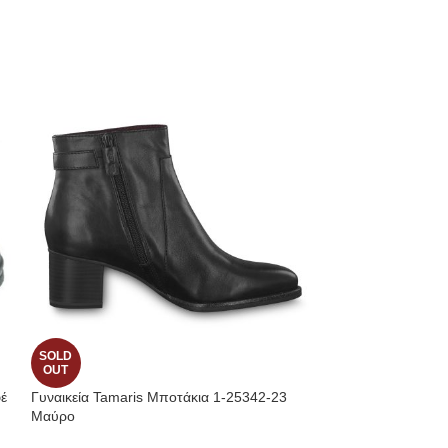
SOLD
SOLD
OUT
OUT
φέ
Γυναικεία Tamaris Μποτάκια 1-25342-23
Tamaris Sneakers
Μαύρο
str. Comb