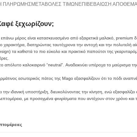
Ι ΠΛΗΡΩΜΉΣ
ΜΕΤΑΒΟΛΈΣ ΤΙΜΏΝ
ΕΠΙΒΕΒΑΊΩΣΗ ΑΠΟΘΈΜ
Καφέ ξεχωρίζουν;
 επάνω μέρος είναι κατασκευασμένο από εξαιρετικά μαλακό, premium δέ
ύσιο χαρακτήρα, διατηρώντας ταυτόχρονα την αντοχή και την πολυτελή α
sign) τα καθιστά το πιο εύκολο και πρακτικό παπούτσι της γκαρνταρόμ
έρες.
ο απόλυτο καλοκαιρινό “neutral”. Αναδεικνύει υπέροχα το μαύρισμα της 
ρμάτινος εσωτερικός πάτος της Mago εξασφαλίζουν ότι το πόδι αναπνέ
 την ιδανική υποστήριξη, διευκολύνοντας την κίνηση, ενώ εξασφαλίζει
λεπτομέρεια, με προσεγμένα φινιρίσματα που αντέχουν στον χρόνο και 
πτομέρειες