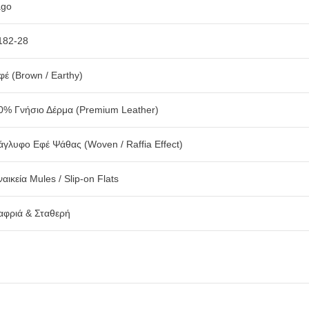
go
182-28
φέ (Brown / Earthy)
0% Γνήσιο Δέρμα (Premium Leather)
άγλυφο Εφέ Ψάθας (Woven / Raffia Effect)
αικεία Mules / Slip-on Flats
αφριά & Σταθερή