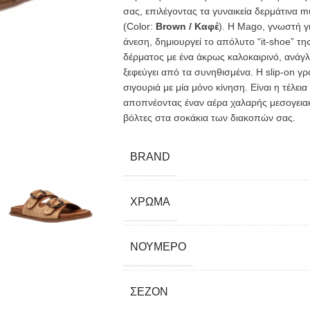
σας,
επιλέγοντας τα γυναικεία δερμάτινα m
(Color:
Brown / Καφέ
).
Η Mago,
γνωστή γι
άνεση,
δημιουργεί το απόλυτο “it-shoe” της
δέρματος με ένα άκρως καλοκαιρινό,
ανάγλ
ξεφεύγει από τα συνηθισμένα.
Η slip-on γ
σιγουριά με μία μόνο κίνηση.
Είναι η τέλει
αποπνέοντας έναν αέρα χαλαρής μεσογεια
βόλτες στα σοκάκια των διακοπών σας.
BRAND
ΧΡΏΜΑ
ΝΟΎΜΕΡΟ
ΣΕΖΌΝ