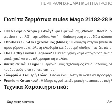
ΠΕΡΙΓΡΑΦΉ
ΧΡΩΜΑΤΙΚΌΤΗΤΑ
ΤΡΌΠΟ
Γιατί τα δερμάτινα mules Mago 21182-28 
100% Γνήσιο Δέρμα με Ανάγλυφο Εφέ Ψάθας (Woven Effect):
Το
μιμείται την πλέξη της ψάθας. Αυτή η ιδιαίτερη υφή προσδίδει πλο
Effortless Slip-On Σχεδιασμός (Mules):
Η ανοιχτή φτέρνα (mule de
προσφέροντας απόλυτη ελευθερία και δροσερή αίσθηση τις ζεστές μ
The Earthy Brown Elegance:
Η βαθιά, γήινη καφέ απόχρωση είναι τ
μπεζ, χακί και παστέλ χρωματική παλέτα.
Άνεση σε Κάθε Βήμα:
Ο εργονομικός σχεδιασμός και ο μαλακός, δε
κραδασμούς από το περπάτημα.
Ελαφριά & Σταθερή Σόλα:
Η σόλα έχει μελετηθεί ώστε να προσφέρει
Premium Κατασκευή:
Η Mago εγγυάται εξαιρετική κατασκευαστική 
Τεχνικά Χαρακτηριστικά:
Χαρακτηριστικό
Λε