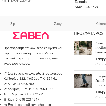
Tamaris
SKU:
1-22112-42 341
SKU:
1-23732-24
Zip-It
Zaxy
Yokon
ΠΡΟΣΦΑΤΑ POST
Λευκά 
συνδυά
Προσφέρουμε τα καλύτερα ελληνικά και
have τ
ευρωπαϊκά υποδήματα και αξεσουάρ
στις καλύτερες τιμές της αγοράς από
1 Φεβρ
γνωστούς οίκους.
Comme
📍 Διεύθυνση: Αγωνιστών Στρατοπέδου
Η τέχν
Χαϊδαρίου 122, Χαϊδάρι, Τ.Κ. 124 61
δερμάτ
📍 ΑΦΜ: 114806789
πόρτα
📍 Αριθμός ΓΕΜΗ: 007575601000
1 Φεβρ
📞 Τηλέφωνο: 210 5821427
Comme
📱 Κινητό: 698 2264347
📧 Email: eshop@savelshoes.gr