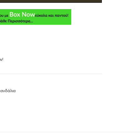
w!
ανδάλια