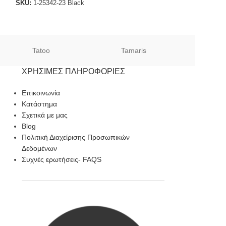
SKU:
1-25342-23 Black
SKU:
1-1-23625-26
Tatoo
Tamaris
Sof
ΧΡΉΣΙΜΕΣ ΠΛΗΡΟΦΟΡΊΕΣ
Επικοινωνία
Κατάστημα
Σχετικά με μας
Blog
Πολιτική Διαχείρισης Προσωπικών
Δεδομένων
Συχνές ερωτήσεις- FAQS