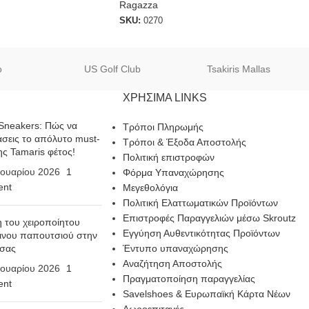
Ragazza
SKU:
0270
o
US Golf Club
Tsakiris Mallas
ΧΡΗΣΙΜΑ LINKS
Sneakers: Πώς να
Τρόποι Πληρωμής
σεις το απόλυτο must-
Τρόποι & Έξοδα Αποστολής
ης Tamaris φέτος!
Πολιτική επιστροφών
ουαρίου 2026
1
Φόρμα Υπαναχώρησης
nt
Μεγεθολόγια
Πολιτική Ελαττωματικών Προϊόντων
Επιστροφές Παραγγελιών μέσω Skroutz
η του χειροποίητου
Εγγύηση Αυθεντικότητας Προϊόντων
ινου παπουτσιού στην
 σας
Έντυπο υπαναχώρησης
Αναζήτηση Αποστολής
ουαρίου 2026
1
Πραγματοποίηση παραγγελίας
nt
Savelshoes & Ευρωπαϊκή Κάρτα Νέων