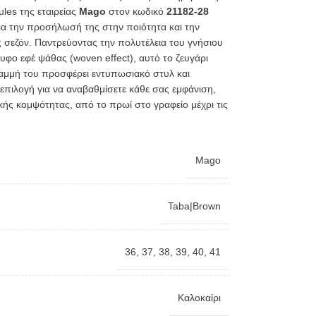
ules της εταιρείας
Mago
στον κωδικό
21182-28
α την προσήλωσή της στην ποιότητα και την
 σεζόν.
Παντρεύοντας την πολυτέλεια του γνήσιου
υφο εφέ ψάθας (woven effect),
αυτό το ζευγάρι
ραμμή του προσφέρει εντυπωσιακό στυλ και
α επιλογή για να αναβαθμίσετε κάθε σας εμφάνιση,
κής κομψότητας,
από το πρωί στο γραφείο μέχρι τις
Mago
Taba|Brown
36
,
37
,
38
,
39
,
40
,
41
Καλοκαίρι