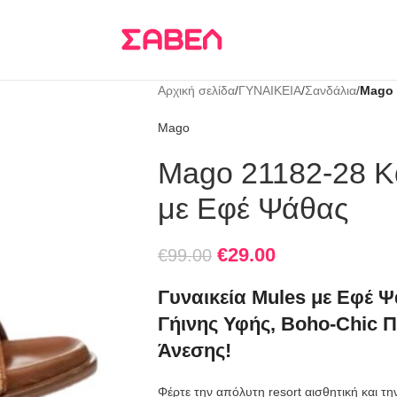
Τρεις δόσεις
KLARNA
Αρχική σελίδα
/
ΓΥΝΑΙΚΕΙΑ
/
Σανδάλια
/
Mago 
Mago
Mago 21182-28 Κ
με Εφέ Ψάθας
€
29.00
€
99.00
Γυναικεία Mules με Εφέ 
Γήινης Υφής, Boho-Chic Πο
Άνεσης!
Φέρτε την απόλυτη resort αισθητική και τ