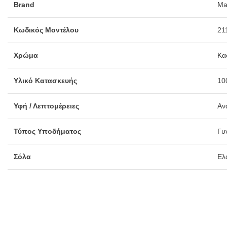
Brand
Ma
Κωδικός Μοντέλου
21
Χρώμα
Κα
Υλικό Κατασκευής
10
Υφή / Λεπτομέρειες
Αν
Τύπος Υποδήματος
Γυν
Σόλα
Ελ