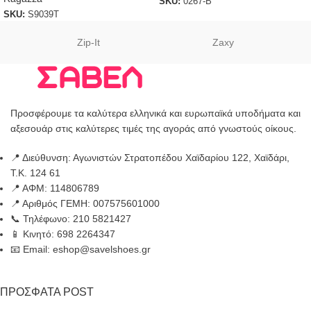
SKU:
0267-B
SKU:
S9039T
Zip-It
Zaxy
Προσφέρουμε τα καλύτερα ελληνικά και ευρωπαϊκά υποδήματα και
αξεσουάρ στις καλύτερες τιμές της αγοράς από γνωστούς οίκους.
📍 Διεύθυνση: Αγωνιστών Στρατοπέδου Χαϊδαρίου 122, Χαϊδάρι,
Τ.Κ. 124 61
📍 ΑΦΜ: 114806789
📍 Αριθμός ΓΕΜΗ: 007575601000
📞 Τηλέφωνο: 210 5821427
📱 Κινητό: 698 2264347
📧 Email: eshop@savelshoes.gr
ΠΡΟΣΦΑΤΑ POST