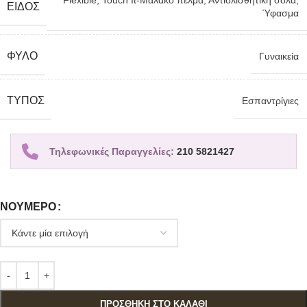
Flexible
,
Touch It-Μαλακό πέλμα
,
Αντιολισθητική σόλα
,
ΕΊΔΟΣ
Ύφασμα
ΦΎΛΟ
Γυναικεία
TΎΠΟΣ
Εσπαντρίγιες
Τηλεφωνικές Παραγγελίες:
210 5821427
ΝΟΎΜΕΡΟ
ΠΡΟΣΘΉΚΗ ΣΤΟ ΚΑΛΆΘΙ