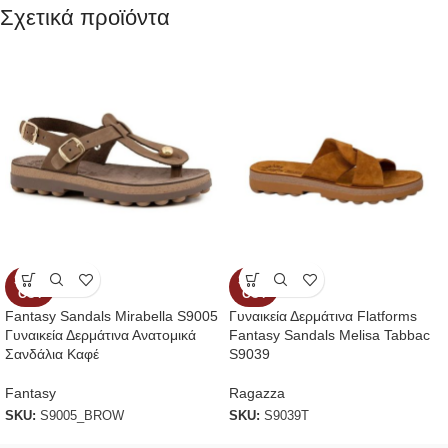
Σχετικά προϊόντα
SOLD
SOLD
OUT
OUT
Fantasy Sandals Mirabella S9005
Γυναικεία Δερμάτινα Flatforms
Γυναικεία Δερμάτινα Ανατομικά
Fantasy Sandals Melisa Tabbac
Σανδάλια Καφέ
S9039
Fantasy
Ragazza
SKU:
S9005_BROW
SKU:
S9039T