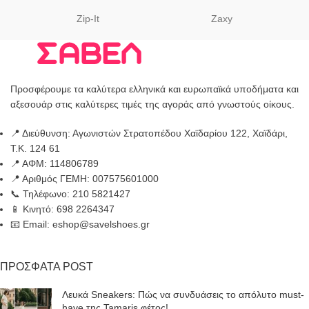
Zip-It
Zaxy
Προσφέρουμε τα καλύτερα ελληνικά και ευρωπαϊκά υποδήματα και
αξεσουάρ στις καλύτερες τιμές της αγοράς από γνωστούς οίκους.
📍 Διεύθυνση: Αγωνιστών Στρατοπέδου Χαϊδαρίου 122, Χαϊδάρι,
Τ.Κ. 124 61
📍 ΑΦΜ: 114806789
📍 Αριθμός ΓΕΜΗ: 007575601000
📞 Τηλέφωνο: 210 5821427
📱 Κινητό: 698 2264347
📧 Email: eshop@savelshoes.gr
ΠΡΟΣΦΑΤΑ POST
Λευκά Sneakers: Πώς να συνδυάσεις το απόλυτο must-
have της Tamaris φέτος!