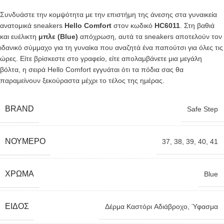
Συνδυάστε την κομψότητα με την επιστήμη της άνεσης στα γυναικεία
ανατομικά sneakers
Hello Comfort
στον κωδικό
HC6011
. Στη βαθιά
και ευέλικτη
μπλε (Blue)
απόχρωση, αυτά τα sneakers αποτελούν τον
ιδανικό σύμμαχο για τη γυναίκα που αναζητά ένα παπούτσι για όλες τις
ώρες. Είτε βρίσκεστε στο γραφείο, είτε απολαμβάνετε μια μεγάλη
βόλτα, η σειρά Hello Comfort εγγυάται ότι τα πόδια σας θα
παραμείνουν ξεκούραστα μέχρι το τέλος της ημέρας.
BRAND
Safe Step
ΝΟΎΜΕΡΟ
37
,
38
,
39
,
40
,
41
ΧΡΏΜΑ
Blue
ΕΊΔΟΣ
Δέρμα Kαστόρι Aδιάβροχο
,
Ύφασμα