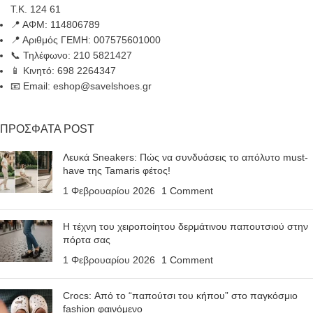
Τ.Κ. 124 61
📍 ΑΦΜ: 114806789
📍 Αριθμός ΓΕΜΗ: 007575601000
📞 Τηλέφωνο: 210 5821427
📱 Κινητό: 698 2264347
📧 Email: eshop@savelshoes.gr
ΠΡΟΣΦΑΤΑ POST
Λευκά Sneakers: Πώς να συνδυάσεις το απόλυτο must-
have της Tamaris φέτος!
1 Φεβρουαρίου 2026
1 Comment
Η τέχνη του χειροποίητου δερμάτινου παπουτσιού στην
πόρτα σας
1 Φεβρουαρίου 2026
1 Comment
Crocs: Από το “παπούτσι του κήπου” στο παγκόσμιο
fashion φαινόμενο