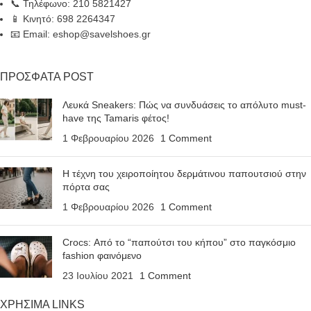
📞 Τηλέφωνο: 210 5821427
📱 Κινητό: 698 2264347
📧 Email: eshop@savelshoes.gr
ΠΡΟΣΦΑΤΑ POST
Λευκά Sneakers: Πώς να συνδυάσεις το απόλυτο must-
have της Tamaris φέτος!
1 Φεβρουαρίου 2026
1 Comment
Η τέχνη του χειροποίητου δερμάτινου παπουτσιού στην
πόρτα σας
1 Φεβρουαρίου 2026
1 Comment
Crocs: Από το “παπούτσι του κήπου” στο παγκόσμιο
fashion φαινόμενο
23 Ιουλίου 2021
1 Comment
ΧΡΗΣΙΜΑ LINKS