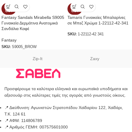
SOLD
SOLD
OUT
OUT
Fantasy Sandals Mirabella S9005
Tamaris Γυναικείες Μπαλαρίνες
Γυναικεία Δερμάτινα Ανατομικά
σε Μπεζ Χρώμα 1-22112-42-341
Σανδάλια Καφέ
SKU:
1-22112-42 341
Fantasy
SKU:
S9005_BROW
Zip-It
Zaxy
Προσφέρουμε τα καλύτερα ελληνικά και ευρωπαϊκά υποδήματα και
αξεσουάρ στις καλύτερες τιμές της αγοράς από γνωστούς οίκους.
📍 Διεύθυνση: Αγωνιστών Στρατοπέδου Χαϊδαρίου 122, Χαϊδάρι,
Τ.Κ. 124 61
📍 ΑΦΜ: 114806789
📍 Αριθμός ΓΕΜΗ: 007575601000