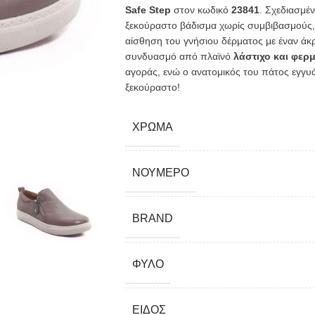
Safe Step
στον κωδικό
23841
. Σχεδιασμέ
ξεκούραστο βάδισμα χωρίς συμβιβασμούς, 
αίσθηση του γνήσιου δέρματος με έναν άκρ
συνδυασμό από πλαϊνό
λάστιχο και φερ
αγοράς, ενώ ο ανατομικός του πάτος εγγυά
ξεκούραστο!
ΧΡΏΜΑ
ΝΟΎΜΕΡΟ
BRAND
ΦΎΛΟ
ΕΊΔΟΣ