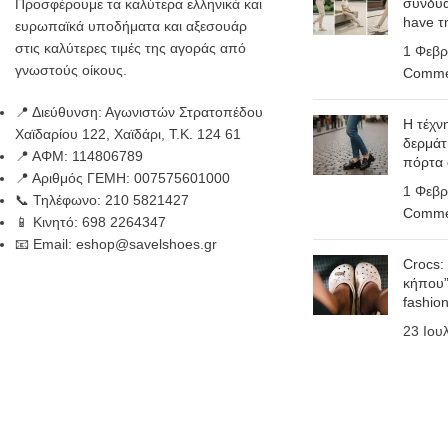
συνδυά
Προσφέρουμε τα καλύτερα ελληνικά και
have τ
ευρωπαϊκά υποδήματα και αξεσουάρ
στις καλύτερες τιμές της αγοράς από
1 Φεβρ
γνωστούς οίκους.
Comme
📍 Διεύθυνση: Αγωνιστών Στρατοπέδου
Η τέχν
Χαϊδαρίου 122, Χαϊδάρι, Τ.Κ. 124 61
δερμάτ
📍 ΑΦΜ: 114806789
πόρτα
📍 Αριθμός ΓΕΜΗ: 007575601000
1 Φεβρ
📞 Τηλέφωνο: 210 5821427
Comme
📱 Κινητό: 698 2264347
📧 Email: eshop@savelshoes.gr
Crocs:
κήπου”
fashio
23 Ιου