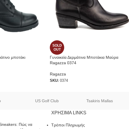
SOLD
OUT
άτινο μποτάκι
Γυναικεία Δερμάτινα Μποτάκια Μαύρα
Ragazza 0374
Ragazza
SKU:
0374
o
US Golf Club
Tsakiris Mallas
ΧΡΗΣΙΜΑ LINKS
Sneakers: Πώς να
Τρόποι Πληρωμής