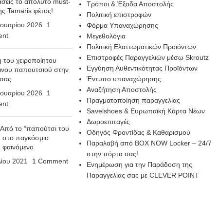
σεις το απόλυτο must-
Τρόποι & Έξοδα Αποστολής
ης Tamaris φέτος!
Πολιτική επιστροφών
ουαρίου 2026
1
Φόρμα Υπαναχώρησης
nt
Μεγεθολόγια
Πολιτική Ελαττωματικών Προϊόντων
Επιστροφές Παραγγελιών μέσω Skroutz
η του χειροποίητου
Εγγύηση Αυθεντικότητας Προϊόντων
ινου παπουτσιού στην
 σας
Έντυπο υπαναχώρησης
Αναζήτηση Αποστολής
ουαρίου 2026
1
Πραγματοποίηση παραγγελίας
nt
Savelshoes & Ευρωπαϊκή Κάρτα Νέων
Δωροεπιταγές
 Από το “παπούτσι του
Οδηγός Φροντίδας & Καθαρισμού
 στο παγκόσμιο
Παραλαβή από BOX NOW Locker – 24/7
n φαινόμενο
στην πόρτα σας!
λίου 2021
1 Comment
Ενημέρωση για την Παράδοση της
Παραγγελίας σας με CLEVER POINT