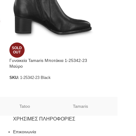
SOLD
SOLD
OUT
OUT
Γυναικεία Tamaris Μποτάκια 1-25342-23
Tamaris Γυναικεί
Μαύρο
22426-29-020
SKU:
1-25342-23 Black
SKU:
1-1-22426-29
Tatoo
Tamaris
Sof
ΧΡΉΣΙΜΕΣ ΠΛΗΡΟΦΟΡΊΕΣ
Επικοινωνία