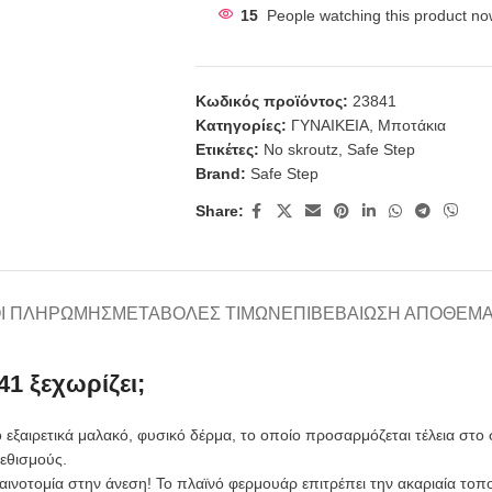
15
People watching this product no
Κωδικός προϊόντος:
23841
Κατηγορίες:
ΓΥΝΑΙΚΕΙΑ
,
Μποτάκια
Ετικέτες:
No skroutz
,
Safe Step
Brand:
Safe Step
Share:
Ι ΠΛΗΡΩΜΉΣ
ΜΕΤΑΒΟΛΈΣ ΤΙΜΏΝ
ΕΠΙΒΕΒΑΊΩΣΗ ΑΠΟΘΈΜ
41 ξεχωρίζει;
ξαιρετικά μαλακό, φυσικό δέρμα, το οποίο προσαρμόζεται τέλεια στο 
ρεθισμούς.
ινοτομία στην άνεση! Το πλαϊνό φερμουάρ επιτρέπει την ακαριαία το