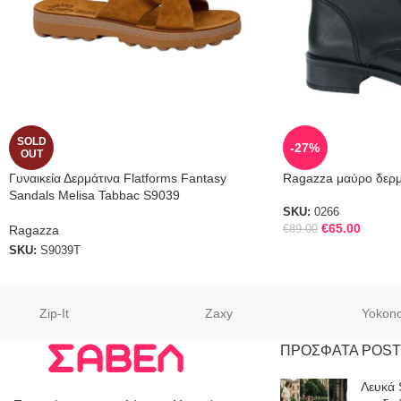
SOLD
-27%
OUT
Γυναικεία Δερμάτινα Flatforms Fantasy
Ragazza μαύρο δερμ
Sandals Melisa Tabbac S9039
SKU:
0266
€
65.00
Ragazza
€
89.00
SKU:
S9039T
Zip-It
Zaxy
Yokon
ΠΡΟΣΦΑΤΑ POST
Λευκά 