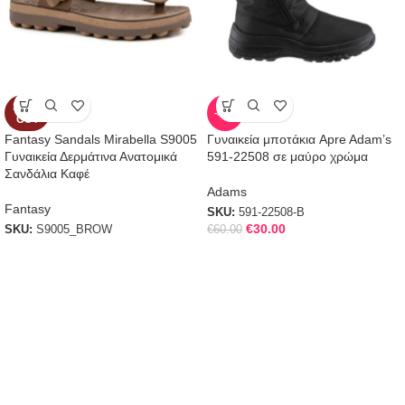
SOLD
-50%
OUT
Fantasy Sandals Mirabella S9005
Γυναικεία μποτάκια Apre Adam’s
Γυναικεία Δερμάτινα Ανατομικά
591-22508 σε μαύρο χρώμα
Σανδάλια Καφέ
Adams
Fantasy
SKU:
591-22508-B
€
30.00
SKU:
S9005_BROW
€
60.00