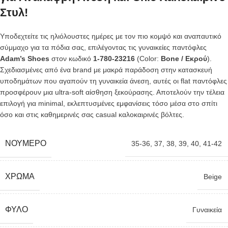
Στυλ!
Υποδεχτείτε τις ηλιόλουστες ημέρες με τον πιο κομψό και αναπαυτικό
σύμμαχο για τα πόδια σας, επιλέγοντας τις γυναικείες παντόφλες
Adam’s Shoes
στον κωδικό
1-780-23216
(Color:
Bone / Εκρού
).
Σχεδιασμένες από ένα brand με μακρά παράδοση στην κατασκευή
υποδημάτων που αγαπούν τη γυναικεία άνεση, αυτές οι flat παντόφλες
προσφέρουν μια ultra-soft αίσθηση ξεκούρασης. Αποτελούν την τέλεια
επιλογή για minimal, εκλεπτυσμένες εμφανίσεις τόσο μέσα στο σπίτι
όσο και στις καθημερινές σας casual καλοκαιρινές βόλτες.
ΝΟΎΜΕΡΟ
35-36
,
37
,
38
,
39
,
40
,
41-42
ΧΡΏΜΑ
Beige
ΦΎΛΟ
Γυναικεία