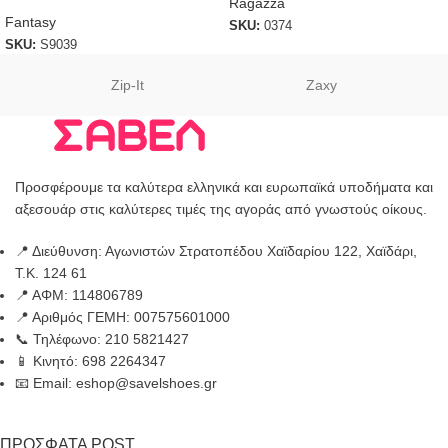
Ragazza
Fantasy
SKU:
0374
SKU:
S9039
Zip-It
Zaxy
Προσφέρουμε τα καλύτερα ελληνικά και ευρωπαϊκά υποδήματα και
αξεσουάρ στις καλύτερες τιμές της αγοράς από γνωστούς οίκους.
📍 Διεύθυνση: Αγωνιστών Στρατοπέδου Χαϊδαρίου 122, Χαϊδάρι,
Τ.Κ. 124 61
📍 ΑΦΜ: 114806789
📍 Αριθμός ΓΕΜΗ: 007575601000
📞 Τηλέφωνο: 210 5821427
📱 Κινητό: 698 2264347
📧 Email: eshop@savelshoes.gr
ΠΡΟΣΦΑΤΑ POST