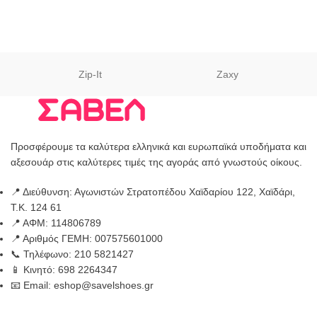
Zip-It
Zaxy
Προσφέρουμε τα καλύτερα ελληνικά και ευρωπαϊκά υποδήματα και
αξεσουάρ στις καλύτερες τιμές της αγοράς από γνωστούς οίκους.
📍 Διεύθυνση: Αγωνιστών Στρατοπέδου Χαϊδαρίου 122, Χαϊδάρι,
Τ.Κ. 124 61
📍 ΑΦΜ: 114806789
📍 Αριθμός ΓΕΜΗ: 007575601000
📞 Τηλέφωνο: 210 5821427
📱 Κινητό: 698 2264347
📧 Email: eshop@savelshoes.gr