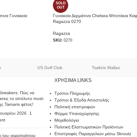
SOLD
OUT
ινα Γυναικεία
Γυναικεία Δερμάτινα Chelsea Μποτάκια Κα
Ragazza 0270
Ragazza
SKU:
0270
o
US Golf Club
Tsakiris Mallas
ΧΡΗΣΙΜΑ LINKS
Sneakers: Πώς να
Τρόποι Πληρωμής
σεις το απόλυτο must-
Τρόποι & Έξοδα Αποστολής
ης Tamaris φέτος!
Πολιτική επιστροφών
ουαρίου 2026
1
Φόρμα Υπαναχώρησης
nt
Μεγεθολόγια
Πολιτική Ελαττωματικών Προϊόντων
Επιστροφές Παραγγελιών μέσω Skroutz
η του χειροποίητου