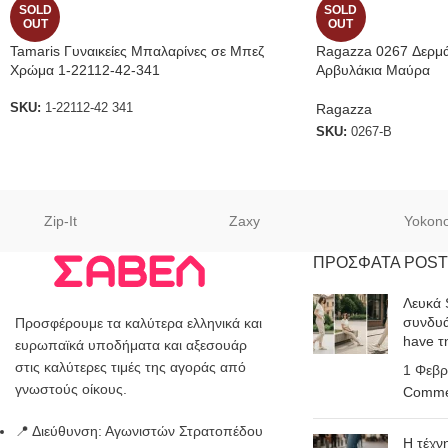
SOLD
SOLD
OUT
OUT
Tamaris Γυναικείες Μπαλαρίνες σε Μπεζ
Ragazza 0267 Δερμάτ
Χρώμα 1-22112-42-341
Αρβυλάκια Μαύρα
Ragazza
SKU:
1-22112-42 341
SKU:
0267-B
Zip-It
Zaxy
Yokon
ΠΡΟΣΦΑΤΑ POST
Λευκά 
συνδυά
Προσφέρουμε τα καλύτερα ελληνικά και
have τ
ευρωπαϊκά υποδήματα και αξεσουάρ
στις καλύτερες τιμές της αγοράς από
1 Φεβρ
γνωστούς οίκους.
Comme
📍 Διεύθυνση: Αγωνιστών Στρατοπέδου
Η τέχν