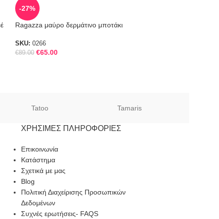
SOLD
-27%
OUT
φέ
Ragazza μαύρο δερμάτινο μποτάκι
Γυναικεία Δερμάτ
Ragazza 0374
SKU:
0266
€
65.00
Ragazza
€
89.00
SKU:
0374
Tatoo
Tamaris
Sof
ΧΡΉΣΙΜΕΣ ΠΛΗΡΟΦΟΡΊΕΣ
Επικοινωνία
Κατάστημα
Σχετικά με μας
Blog
Πολιτική Διαχείρισης Προσωπικών
Δεδομένων
Συχνές ερωτήσεις- FAQS