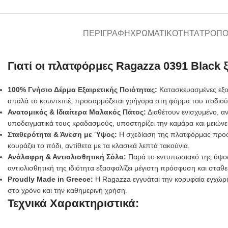
ΠΕΡΙΓΡΑΦΉ
ΧΡΩΜΑΤΙΚΌΤΗΤΑ
ΤΡΌΠΟ
Γιατί οι πλατφόρμες Ragazza 0391 Black 
100% Γνήσιο Δέρμα Εξαιρετικής Ποιότητας:
Κατασκευασμένες εξολ
απαλά το κουντεπιέ, προσαρμόζεται γρήγορα στη φόρμα του ποδιού κ
Ανατομικός & Ιδιαίτερα Μαλακός Πάτος:
Διαθέτουν ενισχυμένο, α
υποδειγματικά τους κραδασμούς, υποστηρίζει την καμάρα και μειώνε
Σταθερότητα & Άνεση με Ύψος:
Η σχεδίαση της πλατφόρμας προσφ
κουράζει το πόδι, αντίθετα με τα κλασικά λεπτά τακούνια.
Ανάλαφρη & Αντιολισθητική Σόλα:
Παρά το εντυπωσιακό της ύψος, 
αντιολισθητική της ιδιότητα εξασφαλίζει μέγιστη πρόσφυση και σταθ
Proudly Made in Greece:
Η Ragazza εγγυάται την κορυφαία εγχώρια
στο χρόνο και την καθημερινή χρήση.
Τεχνικά Χαρακτηριστικά: