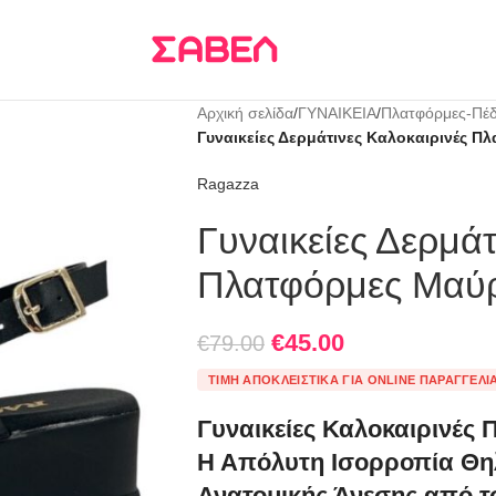
Τρεις δόσεις
KLARNA
Αρχική σελίδα
/
ΓΥΝΑΙΚΕΙΑ
/
Πλατφόρμες-Πέδ
Γυναικείες Δερμάτινες Καλοκαιρινές Π
Ragazza
Γυναικείες Δερμάτ
Πλατφόρμες Μαύρ
€
45.00
€
79.00
ΤΙΜΉ ΑΠΟΚΛΕΙΣΤΙΚΆ ΓΙΑ ONLINE ΠΑΡΑΓΓΕΛΊ
Γυναικείες Καλοκαιρινές
Η Απόλυτη Ισορροπία Θηλ
Ανατομικής Άνεσης από τ