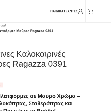
Παραδόσεις και με
BOX NOW
ΠΑΙΔΙΚΑ
ΤΣΑΝΤΕΣ
ιλα
/
λατφόρμες Μαύρες Ragazza 0391
ινες Καλοκαιρινές
ες Ragazza 0391
Α
 Πλατφόρμες σε Μαύρο Χρώμα –
υκότητας, Σταθερότητας και
ο Πρωί έως το Βράδυ!