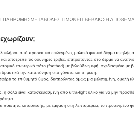
Ι ΠΛΗΡΩΜΉΣ
ΜΕΤΑΒΟΛΈΣ ΤΙΜΏΝ
ΕΠΙΒΕΒΑΊΩΣΗ ΑΠΟΘΈΜ
ξεχωρίζουν;
οκλήρου από προσεκτικά επιλεγμένο, μαλακό φυσικό δέρμα υψηλής αν
αι αποτρέπει τις οδυνηρές τριβές, επιτρέποντας στο δέρμα να αναπνέ
νατομικό εσωτερικό πάτο (footbed) με βελούδινη υφή, σχεδιασμένο με
ι δραστικά την καταπόνηση στα γόνατα και τη μέση.
έρει το επιθυμητό ύψος, διατηρώντας όμως μια μελετημένη, ομαλή κλ
η σόλα είναι κατασκευασμένη από ultra-light υλικό για να μην προσθέ
ερότητα.
 ποιότητα κατασκευής, με έμφαση στη λεπτομέρεια, το προσεγμένο φινί