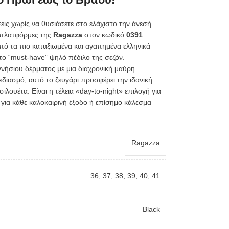
εις χωρίς να θυσιάσετε στο ελάχιστο την άνεσή
ς πλατφόρμες της
Ragazza
στον κωδικό
0391
από τα πιο καταξιωμένα και αγαπημένα ελληνικά
ο “must-have” ψηλό πέδιλο της σεζόν.
νήσιου δέρματος με μια διαχρονική μαύρη
εδιασμό, αυτό το ζευγάρι προσφέρει την ιδανική
λουέτα. Είναι η τέλεια «day-to-night» επιλογή για
ι για κάθε καλοκαιρινή έξοδο ή επίσημο κάλεσμα
.
Ragazza
36
,
37
,
38
,
39
,
40
,
41
Black