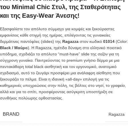
του Minimal Chic Στυλ, της Σταθερότητας
και της Easy-Wear Άνεσης!
Εξασφαλίστε τον απόλυτο σύμμαχο για κομψές και ξεκούραστες
εμφανίσεις κάθε στιγμή της ημέρας, επιλέγοντας τις γυναικείες
δερμάτινες παντόφλες (slides) της
Ragazza
στον κωδικό
01014
(Color:
Black / Μαύρο
). Η Ragazza, ηγέτιδα δύναμη στο ελληνικό ποιοτικό
υπόδημα, σχεδιάζει το απόλυτο “must-have” slide της σεζόν για τη
σύγχρονη γυναίκα. Παντρεύοντας το premium γνήσιο δέρμα με μια
πεντακάθαρη total black αισθητική και τον εργονομικό, ανατομικό
σχεδιασμό, αυτό το ζευγάρι προσφέρει μια ανάλαφρη αίσθηση που
ξεκουράζει το πέλμα. Είναι η ιδανική «all-day» επιλογή για τις
καθημερινές υποχρεώσεις στην πόλη, τις βόλτες στο νησί, το γραφείο,
αλλά και για το σπίτι, προσφέροντας ασύγκριτη υποστήριξη σε
συνθήκες πολύωρης ορθοστασίας.
BRAND
Ragazza