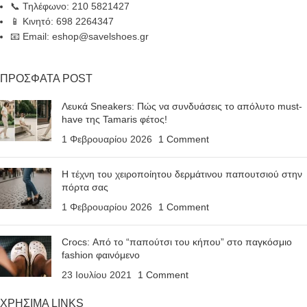
📞 Τηλέφωνο: 210 5821427
📱 Κινητό: 698 2264347
📧 Email: eshop@savelshoes.gr
ΠΡΟΣΦΑΤΑ POST
Λευκά Sneakers: Πώς να συνδυάσεις το απόλυτο must-
have της Tamaris φέτος!
1 Φεβρουαρίου 2026
1 Comment
Η τέχνη του χειροποίητου δερμάτινου παπουτσιού στην
πόρτα σας
1 Φεβρουαρίου 2026
1 Comment
Crocs: Από το “παπούτσι του κήπου” στο παγκόσμιο
fashion φαινόμενο
23 Ιουλίου 2021
1 Comment
ΧΡΗΣΙΜΑ LINKS