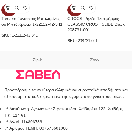
SOLD
SOLD
OUT
OUT
Tamaris Γυναικείες Μπαλαρίνες
CROCS Ψηλές Πλατφόρμες
σε Μπεζ Χρώμα 1-22112-42-341
CLASSIC CRUSH SLIDE Black
208731-001
SKU:
1-22112-42 341
SKU:
208731-001
Zip-It
Zaxy
Προσφέρουμε τα καλύτερα ελληνικά και ευρωπαϊκά υποδήματα και
αξεσουάρ στις καλύτερες τιμές της αγοράς από γνωστούς οίκους.
📍 Διεύθυνση: Αγωνιστών Στρατοπέδου Χαϊδαρίου 122, Χαϊδάρι,
Τ.Κ. 124 61
📍 ΑΦΜ: 114806789
📍 Αριθμός ΓΕΜΗ: 007575601000