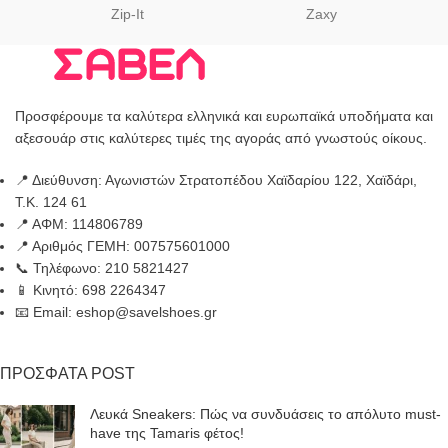
Zip-It
Zaxy
Προσφέρουμε τα καλύτερα ελληνικά και ευρωπαϊκά υποδήματα και
αξεσουάρ στις καλύτερες τιμές της αγοράς από γνωστούς οίκους.
📍 Διεύθυνση: Αγωνιστών Στρατοπέδου Χαϊδαρίου 122, Χαϊδάρι,
Τ.Κ. 124 61
📍 ΑΦΜ: 114806789
📍 Αριθμός ΓΕΜΗ: 007575601000
📞 Τηλέφωνο: 210 5821427
📱 Κινητό: 698 2264347
📧 Email: eshop@savelshoes.gr
ΠΡΟΣΦΑΤΑ POST
Λευκά Sneakers: Πώς να συνδυάσεις το απόλυτο must-
have της Tamaris φέτος!