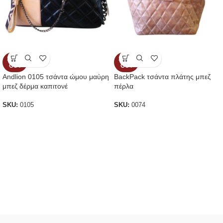
SOLD
SOLD
OUT
OUT
Andlion 0105 τσάντα ώμου μαύρη
BackPack τσάντα πλάτης μπεζ
μπεζ δέρμα καπιτονέ
πέρλα
SKU:
0105
SKU:
0074