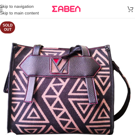
Μεταφορικά
Skip to navigation
άνω των 80€
Skip to main content
Παραγγελία
SOLD
OUT