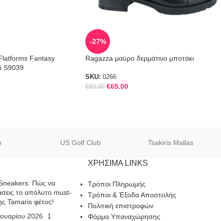
-27%
Flatforms Fantasy
Ragazza μαύρο δερμάτινο μποτάκι
i S9039
SKU:
0266
€
65.00
€
89.00
o
US Golf Club
Tsakiris Mallas
ΧΡΗΣΙΜΑ LINKS
Sneakers: Πώς να
Τρόποι Πληρωμής
σεις το απόλυτο must-
Τρόποι & Έξοδα Αποστολής
ης Tamaris φέτος!
Πολιτική επιστροφών
ουαρίου 2026
1
Φόρμα Υπαναχώρησης