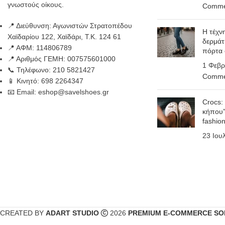
γνωστούς οίκους.
Comme
📍 Διεύθυνση: Αγωνιστών Στρατοπέδου
Η τέχν
Χαϊδαρίου 122, Χαϊδάρι, Τ.Κ. 124 61
δερμάτ
📍 ΑΦΜ: 114806789
πόρτα
📍 Αριθμός ΓΕΜΗ: 007575601000
1 Φεβρ
📞 Τηλέφωνο: 210 5821427
Comme
📱 Κινητό: 698 2264347
📧 Email: eshop@savelshoes.gr
Crocs:
κήπου”
fashio
23 Ιου
CREATED BY
ADART STUDIO
2026
PREMIUM E-COMMERCE SO