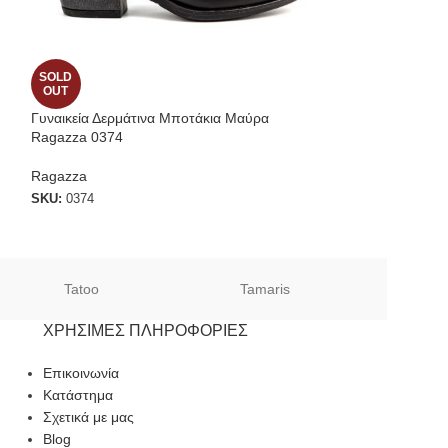
SOLD
SOLD
OUT
OUT
Γυναικεία Δερμάτινα Μποτάκια Μαύρα
Ragazza Δερμάτι
Ragazza 0374
Τακούνι σε Μαύρ
Ragazza
Ragazza
SKU:
0374
SKU:
0333_B
Tatoo
Tamaris
Sof
ΧΡΉΣΙΜΕΣ ΠΛΗΡΟΦΟΡΊΕΣ
Επικοινωνία
Κατάστημα
Σχετικά με μας
Blog