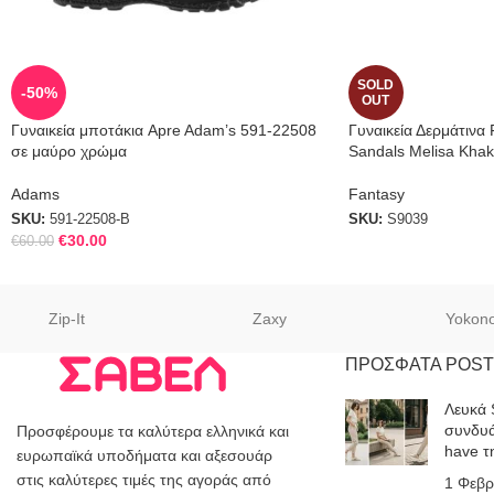
SOLD
-50%
OUT
Γυναικεία μποτάκια Apre Adam’s 591-22508
Γυναικεία Δερμάτινα 
σε μαύρο χρώμα
Sandals Melisa Khak
Adams
Fantasy
SKU:
591-22508-B
SKU:
S9039
€
30.00
€
60.00
Zip-It
Zaxy
Yokon
ΠΡΟΣΦΑΤΑ POST
Λευκά 
συνδυά
Προσφέρουμε τα καλύτερα ελληνικά και
have τ
ευρωπαϊκά υποδήματα και αξεσουάρ
στις καλύτερες τιμές της αγοράς από
1 Φεβρ