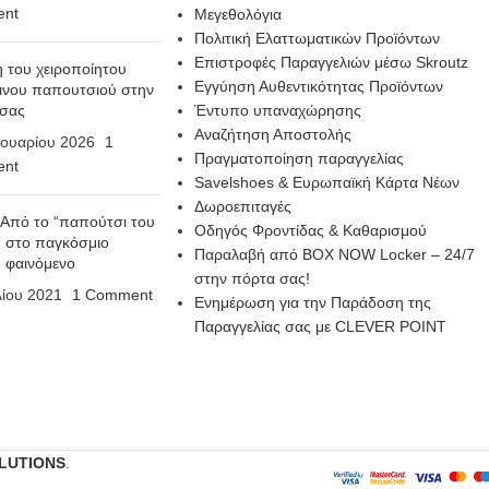
nt
Μεγεθολόγια
Πολιτική Ελαττωματικών Προϊόντων
Επιστροφές Παραγγελιών μέσω Skroutz
η του χειροποίητου
Εγγύηση Αυθεντικότητας Προϊόντων
ινου παπουτσιού στην
 σας
Έντυπο υπαναχώρησης
Αναζήτηση Αποστολής
ουαρίου 2026
1
Πραγματοποίηση παραγγελίας
nt
Savelshoes & Ευρωπαϊκή Κάρτα Νέων
Δωροεπιταγές
 Από το “παπούτσι του
Οδηγός Φροντίδας & Καθαρισμού
 στο παγκόσμιο
Παραλαβή από BOX NOW Locker – 24/7
n φαινόμενο
στην πόρτα σας!
λίου 2021
1 Comment
Ενημέρωση για την Παράδοση της
Παραγγελίας σας με CLEVER POINT
LUTIONS
.