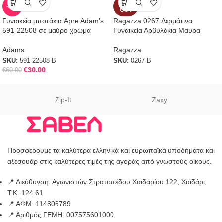
SOLD
-50%
OUT
Γυναικεία μποτάκια Apre Adam’s
Ragazza 0267 Δερμάτινα
591-22508 σε μαύρο χρώμα
Γυναικεία Αρβυλάκια Μαύρα
Adams
Ragazza
SKU:
591-22508-B
SKU:
0267-B
€
30.00
€
60.00
Zip-It
Zaxy
Προσφέρουμε τα καλύτερα ελληνικά και ευρωπαϊκά υποδήματα και
αξεσουάρ στις καλύτερες τιμές της αγοράς από γνωστούς οίκους.
📍 Διεύθυνση: Αγωνιστών Στρατοπέδου Χαϊδαρίου 122, Χαϊδάρι,
Τ.Κ. 124 61
📍 ΑΦΜ: 114806789
📍 Αριθμός ΓΕΜΗ: 007575601000