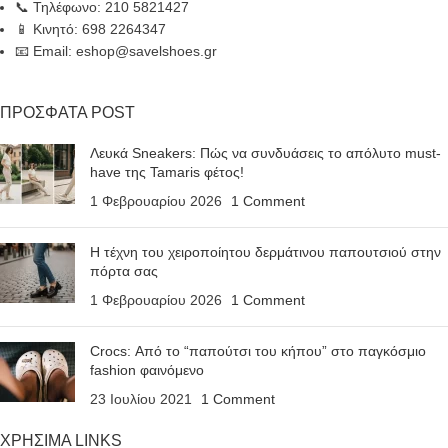
📞 Τηλέφωνο: 210 5821427
📱 Κινητό: 698 2264347
📧 Email: eshop@savelshoes.gr
ΠΡΟΣΦΑΤΑ POST
Λευκά Sneakers: Πώς να συνδυάσεις το απόλυτο must-
have της Tamaris φέτος!
1 Φεβρουαρίου 2026
1 Comment
Η τέχνη του χειροποίητου δερμάτινου παπουτσιού στην
πόρτα σας
1 Φεβρουαρίου 2026
1 Comment
Crocs: Από το “παπούτσι του κήπου” στο παγκόσμιο
fashion φαινόμενο
23 Ιουλίου 2021
1 Comment
ΧΡΗΣΙΜΑ LINKS