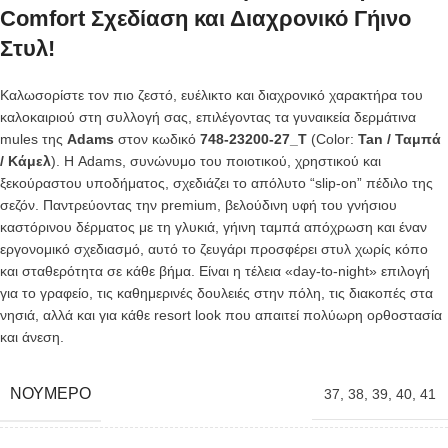
Comfort Σχεδίαση και Διαχρονικό Γήινο
Στυλ!
Καλωσορίστε τον πιο ζεστό, ευέλικτο και διαχρονικό χαρακτήρα του
καλοκαιριού στη συλλογή σας, επιλέγοντας τα γυναικεία δερμάτινα
mules της
Adams
στον κωδικό
748-23200-27_Τ
(Color:
Tan / Ταμπά
/ Κάμελ
). Η Adams, συνώνυμο του ποιοτικού, χρηστικού και
ξεκούραστου υποδήματος, σχεδιάζει το απόλυτο “slip-on” πέδιλο της
σεζόν. Παντρεύοντας την premium, βελούδινη υφή του γνήσιου
καστόρινου δέρματος με τη γλυκιά, γήινη ταμπά απόχρωση και έναν
εργονομικό σχεδιασμό, αυτό το ζευγάρι προσφέρει στυλ χωρίς κόπο
και σταθερότητα σε κάθε βήμα. Είναι η τέλεια «day-to-night» επιλογή
για το γραφείο, τις καθημερινές δουλειές στην πόλη, τις διακοπές στα
νησιά, αλλά και για κάθε resort look που απαιτεί πολύωρη ορθοστασία
και άνεση.
ΝΟΎΜΕΡΟ
37
,
38
,
39
,
40
,
41