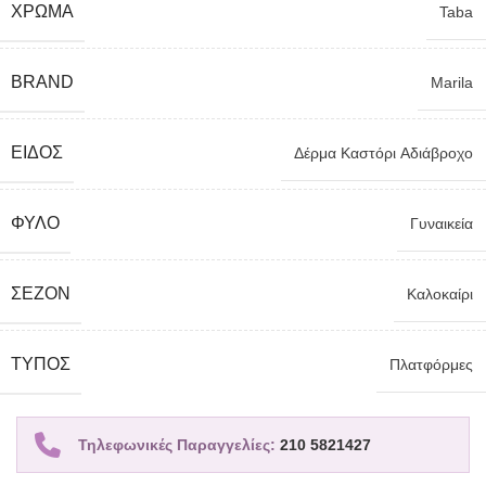
ΧΡΏΜΑ
Taba
BRAND
Marila
ΕΊΔΟΣ
Δέρμα Kαστόρι Aδιάβροχο
ΦΎΛΟ
Γυναικεία
ΣΕΖΌΝ
Καλοκαίρι
TΎΠΟΣ
Πλατφόρμες
Τηλεφωνικές Παραγγελίες:
210 5821427